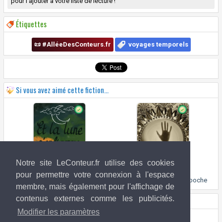
pour l'ajouter à votre liste de lecture !
Étiquettes
📜 #AlléeDesConteurs.fr
voyages temporels
Si vous avez aimé cette fiction...
Notre site LeConteur.fr utilise des cookies
pour permettre votre connexion à l'espace
Et la lune s'enflamma
Le sorcier et le miroir de poche
membre, mais également pour l'affichage de
contenus externes comme les publicités.
Droits de l'image
Modifier les paramètres
Inconnu (si vous êtes l'artiste,
contactez-nous
!)