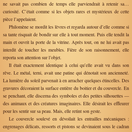
ne savait pas combien de temps elle parviendrait à retenir sa…
curiosité. C’était comme si les objets rares et mystérieux de cette
pièce l’appelaient.
Philomène se mordit les lèvres et regarda autour d’elle comme si
sa tante risquait de bondir sur elle à tout moment. Puis elle tendit la
main et ouvrit la porte de la vitrine. Après tout, on ne lui avait pas
interdit de toucher les meubles. Fière de son raisonnement, elle
reporta son attention sur l’objet.
Il était exactement identique à celui qu’elle avait vu dans son
rêve. Le métal, terni, avait une patine qui dénotait son ancienneté.
La lumière du soleil parvenait à en arracher quelques étincelles. Des
gravures décoraient la surface entière du boitier et du couvercle. En
se penchant, elle discerna des symboles et des petites silhouettes —
des animaux et des créatures imaginaires. Elle désirait les effleurer
pour les sentir sur sa peau. Mais, elle retint son geste.
Le couvercle soulevé en dévoilait les entrailles mécaniques :
engrenages délicats, ressorts et pistons se devinaient sous le cadran