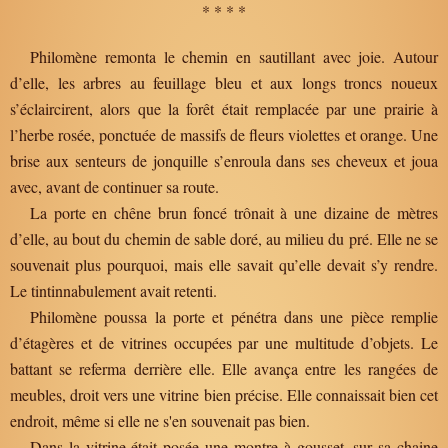
* * * *
Philomène remonta le chemin en sautillant avec joie. Autour
d’elle, les arbres au feuillage bleu et aux longs troncs noueux
s’éclaircirent, alors que la forêt était remplacée par une prairie à
l’herbe rosée, ponctuée de massifs de fleurs violettes et orange. Une
brise aux senteurs de jonquille s’enroula dans ses cheveux et joua
avec, avant de continuer sa route.
La porte en chêne brun foncé trônait à une dizaine de mètres
d’elle, au bout du chemin de sable doré, au milieu du pré. Elle ne se
souvenait plus pourquoi, mais elle savait qu’elle devait s’y rendre.
Le tintinnabulement avait retenti.
Philomène poussa la porte et pénétra dans une pièce remplie
d’étagères et de vitrines occupées par une multitude d’objets. Le
battant se referma derrière elle. Elle avança entre les rangées de
meubles, droit vers une vitrine bien précise. Elle connaissait bien cet
endroit, même si elle ne s'en souvenait pas bien.
Dans la vitrine était posée une montre à gousset, sur sa chaine