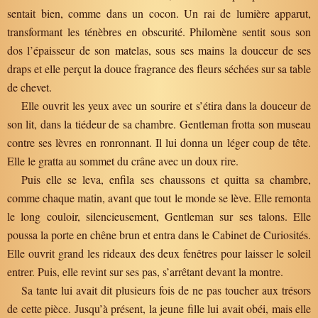
sentait bien, comme dans un cocon. Un rai de lumière apparut,
transformant les ténèbres en obscurité. Philomène sentit sous son
dos l’épaisseur de son matelas, sous ses mains la douceur de ses
draps et elle perçut la douce fragrance des fleurs séchées sur sa table
de chevet.
Elle ouvrit les yeux avec un sourire et s’étira dans la douceur de
son lit, dans la tiédeur de sa chambre. Gentleman frotta son museau
contre ses lèvres en ronronnant. Il lui donna un léger coup de tête.
Elle le gratta au sommet du crâne avec un doux rire.
Puis elle se leva, enfila ses chaussons et quitta sa chambre,
comme chaque matin, avant que tout le monde se lève. Elle remonta
le long couloir, silencieusement, Gentleman sur ses talons. Elle
poussa la porte en chêne brun et entra dans le Cabinet de Curiosités.
Elle ouvrit grand les rideaux des deux fenêtres pour laisser le soleil
entrer. Puis, elle revint sur ses pas, s’arrêtant devant la montre.
Sa tante lui avait dit plusieurs fois de ne pas toucher aux trésors
de cette pièce. Jusqu’à présent, la jeune fille lui avait obéi, mais elle