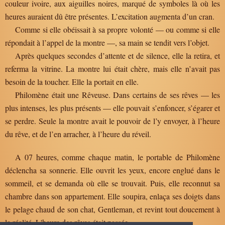
couleur ivoire, aux aiguilles noires, marqué de symboles là où les
heures auraient dû être présentes. L’excitation augmenta d’un cran.
Comme si elle obéissait à sa propre volonté — ou comme si elle
répondait à l’appel de la montre —, sa main se tendit vers l’objet.
Après quelques secondes d’attente et de silence, elle la retira, et
referma la vitrine. La montre lui était chère, mais elle n’avait pas
besoin de la toucher. Elle la portait en elle.
Philomène était une Rêveuse. Dans certains de ses rêves — les
plus intenses, les plus présents — elle pouvait s’enfoncer, s’égarer et
se perdre. Seule la montre avait le pouvoir de l’y envoyer, à l’heure
du rêve, et de l’en arracher, à l’heure du réveil.
A 07 heures, comme chaque matin, le portable de Philomène
déclencha sa sonnerie. Elle ouvrit les yeux, encore englué dans le
sommeil, et se demanda où elle se trouvait. Puis, elle reconnut sa
chambre dans son appartement. Elle soupira, enlaça ses doigts dans
le pelage chaud de son chat, Gentleman, et revint tout doucement à
la réalité. L'heure des rêves était passée.