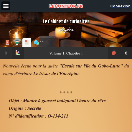
Connexion
Le Cabinet de curiosités
Feydra
11
«
»
Volume
1, Chapitre 1
Nouvelle écrite pour la quête
"Escale sur l'île du Gobe-Lune"
du
camp d'écriture
Le trésor de l'Encrépine
* * * *
Objet : Montre à gousset indiquant l'heure du rêve
Origine : Secrète
N° d'identification : O-134-211