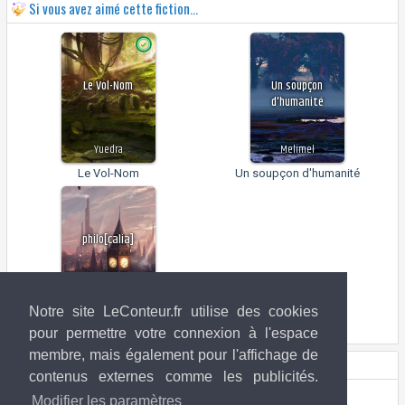
Si vous avez aimé cette fiction...
Le Vol-Nom
Un soupçon
d'humanité
Yuedra
Melimel
Le Vol-Nom
Un soupçon d'humanité
philo[calia]
Laeta
Notre site LeConteur.fr utilise des cookies
philo[calia]
pour permettre votre connexion à l'espace
membre, mais également pour l'affichage de
Droits de l'image
contenus externes comme les publicités.
Jang jae ok
(ArtStation)
Modifier les paramètres