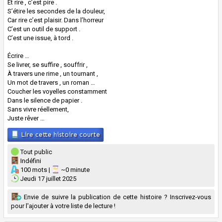
Et rire , c’est pire .
S’étire les secondes de la douleur,
Car rire c’est plaisir. Dans l’horreur
C’est un outil de support .
C’est une issue, à tord .
Écrire …
Se livrer, se suffire , souffrir ,
À travers une rime , un tournant ,
Un mot de travers , un roman …
Coucher les voyelles constamment
Dans le silence de papier .
Sans vivre réellement,
Juste rêver …
Lire cette histoire courte
Tout public
Indéfini
100 mots |
~0 minute
Jeudi 17 juillet 2025
Envie de suivre la publication de cette histoire ? Inscrivez-vous
pour l'ajouter à votre liste de lecture !