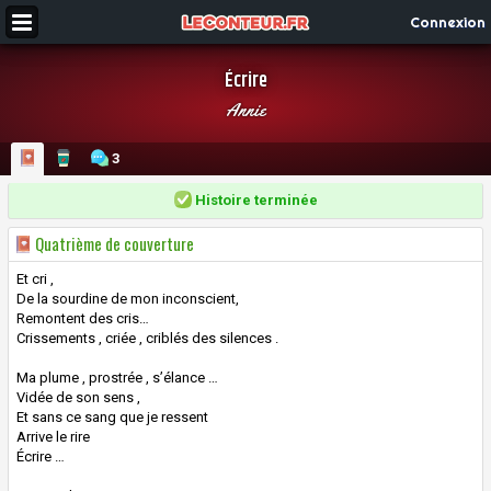
Connexion
Écrire
Annie
3
Histoire terminée
Quatrième de couverture
Et cri ,
De la sourdine de mon inconscient,
Remontent des cris…
Crissements , criée , criblés des silences .
Ma plume , prostrée , s’élance …
Vidée de son sens ,
Et sans ce sang que je ressent
Arrive le rire
Écrire …