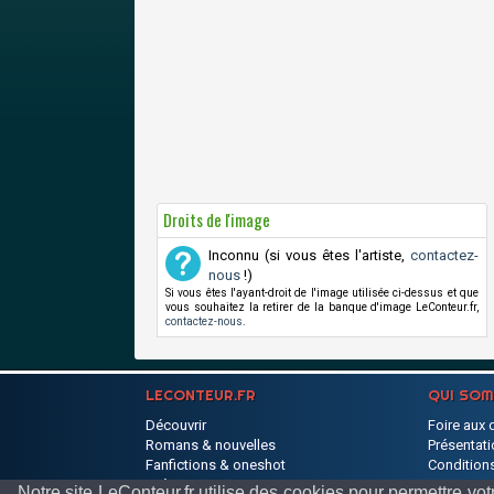
Droits de l'image
Inconnu (si vous êtes l'artiste,
contactez-
nous
!)
Si vous êtes l'ayant-droit de l'image utilisée ci-dessus et que
vous souhaitez la retirer de la banque d'image LeConteur.fr,
contactez-nous
.
LECONTEUR.FR
QUI SO
Découvrir
Foire aux 
Romans & nouvelles
Présentati
Fanfictions & oneshot
Conditions
Poèmes
Partenaire
Notre site LeConteur.fr utilise des cookies pour permettre 