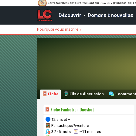
Découvrir
•
Romans & nouvelles
Pourquoi vous inscrire ?
Fiche
Fils de discussion
1 comment
Fiche Fanfiction Oneshot
12 ans et +
Fantastique/Aventure
3 246 mots |
~11 minutes