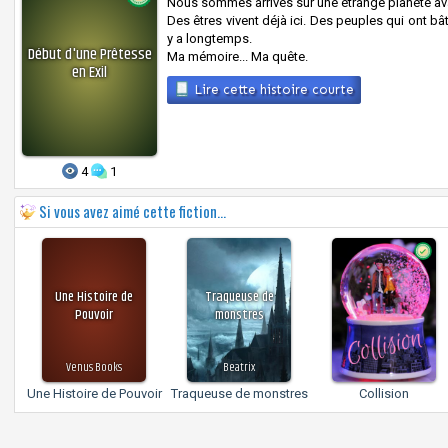
Nous sommes arrivés sur une étrange planète ava
Des êtres vivent déjà ici. Des peuples qui ont bât
y a longtemps.
Début d'une Prêtesse
Ma mémoire... Ma quête.
en Exil
Lire cette histoire courte
4
1
Si vous avez aimé cette fiction...
Une Histoire de
Traqueuse de
Pouvoir
monstres
Venus Books
Beatrix
Une Histoire de Pouvoir
Traqueuse de monstres
Collision