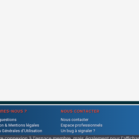
MMES-NOUS ?
NOUS CONTACTER
questions
Nous contacter
on & Mentions légales
Espace professionnels
 Générales d'Utilisation
Un bug à signaler ?
s
votre connexion à l'espace membre, mais également pour l'affic