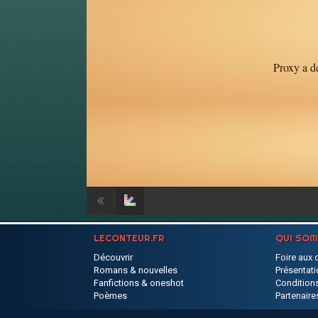
Proxy a dé
«
LECONTEUR.FR
QUI SO
Découvrir
Foire aux 
Romans & nouvelles
Présentati
Fanfictions & oneshot
Conditions
Poèmes
Partenaire