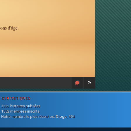
ions d'âge.
»
STATISTIQUES
3552 histoires publiées
1552 membres inscrits
Notre membre le plus récent est
Drogo_404