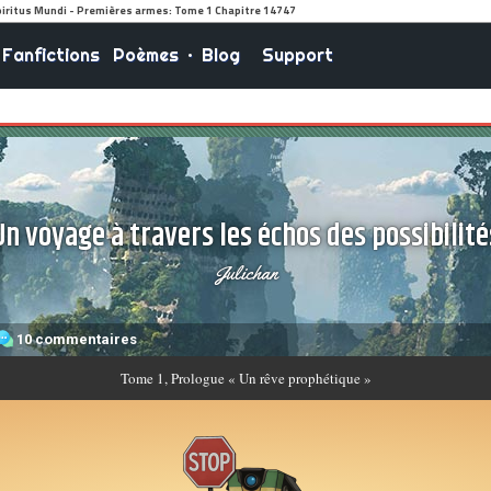
Fanfictions
Poèmes
•
Blog
Support
Un voyage à travers les échos des possibilité
Julichan
10 commentaires
Tome
1, Prologue « Un rêve prophétique »