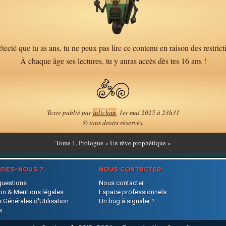
tecté que tu as ans, tu ne peux pas lire ce contenu en raison des restrict
À chaque âge ses lectures, tu y auras accès dès tes 16 ans !
Texte publié par
julichan
, 1er mai 2025 à 23h31
© tous droits réservés.
Tome
1, Prologue « Un rêve prophétique »
MMES-NOUS ?
NOUS CONTACTER
questions
Nous contacter
on & Mentions légales
Espace professionnels
 Générales d'Utilisation
Un bug à signaler ?
s