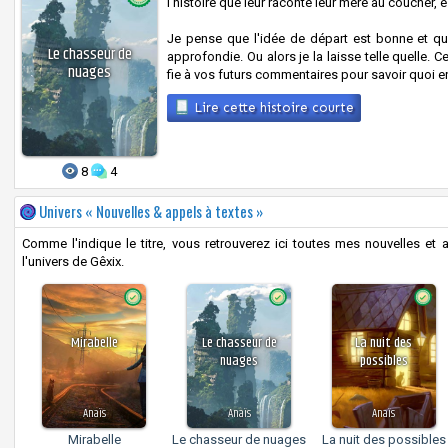
l'histoire que leur raconte leur mère au coucher, es
Je pense que l'idée de départ est bonne et que c
Le chasseur de
approfondie. Ou alors je la laisse telle quelle. 
nuages
fie à vos futurs commentaires pour savoir quoi en
Lire cette histoire courte
8
4
Univers « Nouvelles & appels à textes »
Comme l'indique le titre, vous retrouverez ici toutes mes nouvelles et 
l'univers de Gêxix.
Mirabelle
Le chasseur de
La nuit des
nuages
possibles
Anaïs
Anaïs
Anaïs
Mirabelle
Le chasseur de nuages
La nuit des possibles