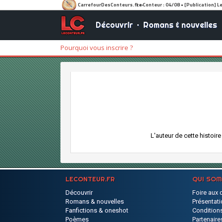
Découvrir
•
Romans & nouvelles
Pourquoi vous inscrire ?
L'auteur de cette histoir
LECONTEUR.FR
QUI SO
Découvrir
Foire aux 
Romans & nouvelles
Présentati
Fanfictions & oneshot
Conditions
Poèmes
Partenaire