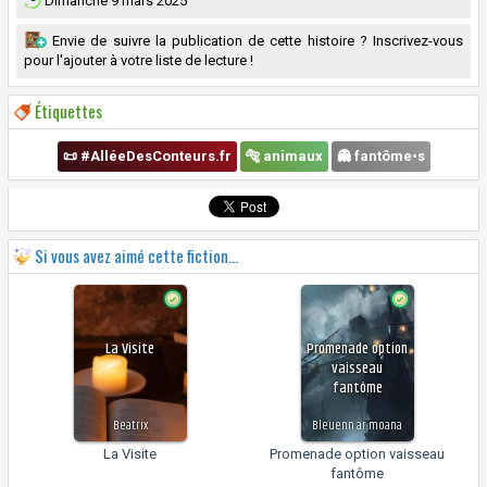
Dimanche 9 mars 2025
Envie de suivre la publication de cette histoire ? Inscrivez-vous
pour l'ajouter à votre liste de lecture !
Étiquettes
📜 #AlléeDesConteurs.fr
🐅 animaux
👻 fantôme•s
Si vous avez aimé cette fiction...
La Visite
Promenade option
vaisseau
fantôme
Beatrix
Bleuenn ar moana
La Visite
Promenade option vaisseau
fantôme