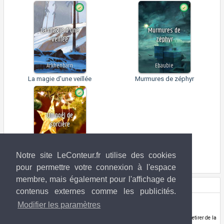
La magie d'une
Murmures de
veillée
zéphyr
Arkhenbarn
Ebaubie
La magie d'une veillée
Murmures de zéphyr
Un noël de
sorcière
Nascana
Notre site LeConteur.fr utilise des cookies
Un noël de sorcière
pour permettre votre connexion à l'espace
membre, mais également pour l'affichage de
Droits de l'image
contenus externes comme les publicités.
Henrik Evensen
(ArtStation)
Modifier les paramètres
www.artstation.com/selvestehe
Si vous êtes l'ayant-droit de l'image utilisée ci-dessus et que vous souhaitez la retirer de la