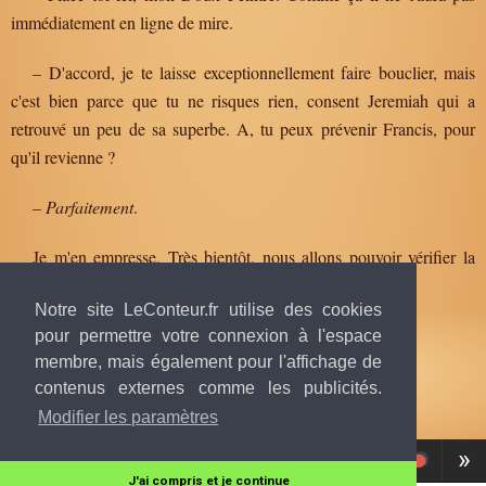
immédiatement en ligne de mire.
– D'accord, je te laisse exceptionnellement faire bouclier, mais
c'est bien parce que tu ne risques rien, consent Jeremiah qui a
retrouvé un peu de sa superbe. A, tu peux prévenir Francis, pour
qu'il revienne ?
–
Parfaitement
.
Je m'en empresse. Très bientôt, nous allons pouvoir vérifier la
potentialité de notre stratégie.
Notre site LeConteur.fr utilise des cookies
pour permettre votre connexion à l'espace
membre, mais également pour l'affichage de
contenus externes comme les publicités.
Texte publié par
Wildflower8906
, 20 juillet 2025 à 14h27
© tous droits réservés.
Modifier les paramètres
«
»
Tome
1, Chapitre 37
J'ai compris et je continue