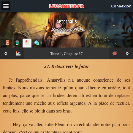
Connexion
Aeternalis
Wildflower8906
2
«
»
Tome
1, Chapitre 37
37. Retour vers le futur
Je l'appréhendais, Amaryllis n'a aucune conscience de ses
limites. Nous n'avons remonté qu’un quart d'heure en arrière, tout
au plus, parce que je l'ai bridée. Jeremiah est en train de replacer
tendrement une mèche aux reflets argentés. À la place de reculer,
cette fois, elle se blottit dans ses bras.
– Hey, ça va aller, Jolie Fleur, on va échafauder notre plan pour
demain, c'est ce qui est le plus urgent pour…