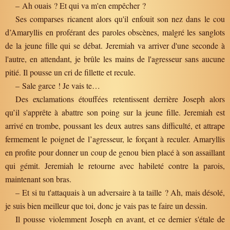
– Ah ouais ? Et qui va m'en empêcher ?
Ses comparses ricanent alors qu'il enfouit son nez dans le cou
d’Amaryllis en proférant des paroles obscènes, malgré les sanglots
de la jeune fille qui se débat. Jeremiah va arriver d'une seconde à
l'autre, en attendant, je brûle les mains de l'agresseur sans aucune
pitié. Il pousse un cri de fillette et recule.
– Sale garce ! Je vais te…
Des exclamations étouffées retentissent derrière Joseph alors
qu’il s'apprête à abattre son poing sur la jeune fille. Jeremiah est
arrivé en trombe, poussant les deux autres sans difficulté, et attrape
fermement le poignet de l’agresseur, le forçant à reculer. Amaryllis
en profite pour donner un coup de genou bien placé à son assaillant
qui gémit. Jeremiah le retourne avec habileté contre la parois,
maintenant son bras.
– Et si tu t'attaquais à un adversaire à ta taille ? Ah, mais désolé,
je suis bien meilleur que toi, donc je vais pas te faire un dessin.
Il pousse violemment Joseph en avant, et ce dernier s'étale de