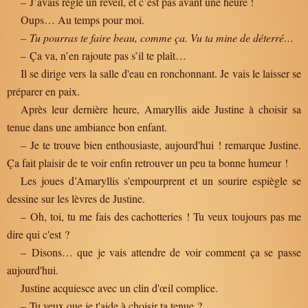
– J’avais réglé un réveil, et c’est pas avant une heure !
Oups… Au temps pour moi.
– Tu pourras te faire beau, comme ça. Vu ta mine de déterré…
– Ça va, n’en rajoute pas s’il te plaît…
Il se dirige vers la salle d'eau en ronchonnant. Je vais le laisser se
préparer en paix.
Après leur dernière heure, Amaryllis aide Justine à choisir sa
tenue dans une ambiance bon enfant.
– Je te trouve bien enthousiaste, aujourd'hui ! remarque Justine.
Ça fait plaisir de te voir enfin retrouver un peu ta bonne humeur !
Les joues d’Amaryllis s'empourprent et un sourire espiègle se
dessine sur les lèvres de Justine.
– Oh, toi, tu me fais des cachotteries ! Tu veux toujours pas me
dire qui c'est ?
– Disons… que je vais attendre de voir comment ça se passe
aujourd'hui.
Justine acquiesce avec un clin d'œil complice.
– Tu veux que je t'aide à choisir ta tenue ?