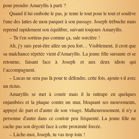
pour prendre Amaryllis à parti ?
Quand il lui emboîte le pas, je tente le tout pour le tout et soulève
l'une des lattes de mon parquet à son passage. Joseph trébuche mais
reprend rapidement son équilibre, suivant toujours Amaryllis.
– Tu t'en sortiras pas comme ça, sale sorcière !
Ah, j'y suis peut-être allée un peu fort… Visiblement, il croit que
sa malchance répétée vient d’Amaryllis. La jeune fille sursaute et se
retourne, faisant face à Joseph et aux deux idiots qui
l’accompagnent.
– Lucas ne sera pas là pour te défendre, cette fois, ajoute-t-il avec
un rictus.
Amaryllis se met à courir mais il la rattrape en quelques
enjambées et la plaque contre un mur, bloquant ses mouvements,
appuyé de part et d'autre de son visage. Malheureusement, il n'y a
personne d'autre dans ce couloir peu fréquenté. La jeune fille ne
cache pas son dégoût face à cette proximité forcée.
– Lâche-moi, Joseph, tu vas trop loin !