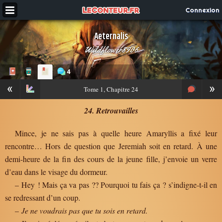
Connexion
Aeternalis
Wildflower8906
4
«
»
Tome
1, Chapitre 24
24. Retrouvailles
Mince, je ne sais pas à quelle heure Amaryllis a fixé leur
rencontre… Hors de question que Jeremiah soit en retard. À une
demi-heure de la fin des cours de la jeune fille, j’envoie un verre
d’eau dans le visage du dormeur.
– Hey ! Mais ça va pas ?? Pourquoi tu fais ça ? s’indigne-t-il en
se redressant d’un coup.
–
Je ne voudrais pas que tu sois en retard.