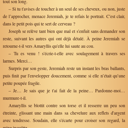
tout son long.
– Si tu t'avises de toucher à un seul de ses cheveux, ou non, juste
de l’approcher, menace Jeremiah, je te refais le portrait. C'est clair,
dans le petit pois qui te sert de cerveau ?
Joseph se relève tant bien que mal et s'enfuit sans demander son
reste, suivant les autres qui ont déjà détalé. À peine Jeremiah se
retourne-t-il vers Amaryllis qu'elle lui saute au cou.
– Tu es venu ! s'écrie-t-elle avec soulagement à travers ses
larmes. Merci…
Surpris par son geste, Jeremiah reste un instant les bras ballants,
puis finit par l'envelopper doucement, comme si elle n’était qu’une
petite poupée fragile.
– Je… Je sais que je t'ai fait de la peine… Pardonne-moi…
murmure-t-il.
Amaryllis se blottit contre son torse et il resserre un peu son
étreinte, glissant une main dans sa chevelure aux reflets d'argent
avec tendresse. Soudain, elle s'écarte pour croiser son regard, la
mine inquiète.