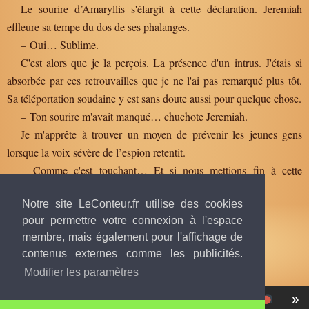
Le sourire d’Amaryllis s'élargit à cette déclaration. Jeremiah
effleure sa tempe du dos de ses phalanges.
– Oui… Sublime.
C'est alors que je la perçois. La présence d'un intrus. J'étais si
absorbée par ces retrouvailles que je ne l'ai pas remarqué plus tôt.
Sa téléportation soudaine y est sans doute aussi pour quelque chose.
– Ton sourire m'avait manqué… chuchote Jeremiah.
Je m'apprête à trouver un moyen de prévenir les jeunes gens
lorsque la voix sévère de l’espion retentit.
– Comme c'est touchant… Et si nous mettions fin à cette
mascarade ?
Notre site LeConteur.fr utilise des cookies
pour permettre votre connexion à l'espace
membre, mais également pour l'affichage de
contenus externes comme les publicités.
Texte publié par
Wildflower8906
, 23 mai 2025 à 21h22
© tous droits réservés.
Modifier les paramètres
«
»
Tome
1, Chapitre 24