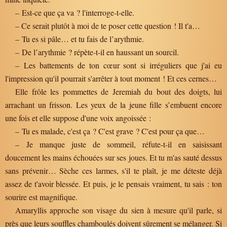
– Est-ce que ça va ? l'interroge-t-elle.
– Ce serait plutôt à moi de te poser cette question ! Il t'a…
– Tu es si pâle… et tu fais de l’arythmie.
– De l’arythmie ? répète-t-il en haussant un sourcil.
– Les battements de ton cœur sont si irréguliers que j'ai eu
l'impression qu'il pourrait s'arrêter à tout moment ! Et ces cernes…
Elle frôle les pommettes de Jeremiah du bout des doigts, lui
arrachant un frisson. Les yeux de la jeune fille s’embuent encore
une fois et elle suppose d'une voix angoissée :
– Tu es malade, c'est ça ? C'est grave ? C'est pour ça que…
– Je manque juste de sommeil, réfute-t-il en saisissant
doucement les mains échouées sur ses joues. Et tu m'as sauté dessus
sans prévenir… Sèche ces larmes, s'il te plaît, je me déteste déjà
assez de t'avoir blessée. Et puis, je le pensais vraiment, tu sais : ton
sourire est magnifique.
Amaryllis approche son visage du sien à mesure qu'il parle, si
près que leurs souffles chamboulés doivent sûrement se mélanger. Si