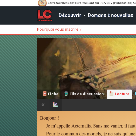
Découvrir
•
Romans & nouvelles
Pourquoi vous inscrire ?
Fiche
Fils de discussion
Lecture
«
Bonjour !
Je m’appelle Aeternalis. Sans me vanter, il faut
Pour le commun des mortels, je ne suis qu'une u