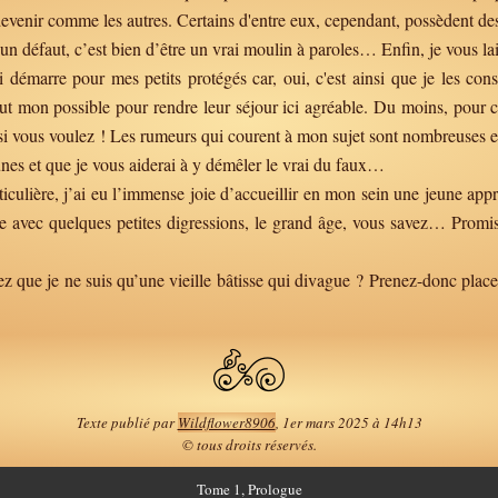
devenir comme les autres. Certains d'entre eux, cependant, possèdent d
i un défaut, c’est bien d’être un vrai moulin à paroles… Enfin, je vous l
démarre pour mes petits protégés car, oui, c'est ainsi que je les cons
tout mon possible pour rendre leur séjour ici agréable. Du moins, pour c
si vous voulez ! Les rumeurs qui courent à mon sujet sont nombreuses et p
unes et que je vous aiderai à y démêler le vrai du faux…
iculière, j’ai eu l’immense joie d’accueillir en mon sein une jeune appre
te avec quelques petites digressions, le grand âge, vous savez… Promis,
que je ne suis qu’une vieille bâtisse qui divague ? Prenez-donc place, 
Texte publié par
Wildflower8906
, 1er mars 2025 à 14h13
© tous droits réservés.
Tome
1, Prologue