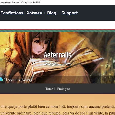
Fanfictions
Poèmes
•
Blog
Support
Aeternalis
Wildflower8906
11 commentaires
Tome
1, Prologue
 dire que je porte plutôt bien ce nom ! Et, toujours sans aucune prétenti
niversité ordinaire, bien que réputée, cela va de soi ! En vérité, la plu