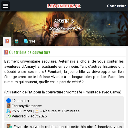
Connexion
Aeternalis
Wildflower8906
194
Quatrième de couverture
Bâtiment universitaire séculaire, Aeternalis a choisi de vous conter les
aventures d’Amaryllis, étudiante en son sein. Tant d’autres histoires ont
débuté entre ses murs ! Pourtant, la jeune fille va développer un lien
étrange avec cette bâtisse vivante à la langue bien pendue. Parmi les
rumeurs qui courent, quelle est la part de vérité ?
(utilisation de l'IA pour la couverture : Nightcafe + montage avec Canva)
12 ans et +
Fantasy/Romance
76 531 mots |
~4 heures et 15 minutes
Vendredi 7 août 2026
Envie de suivre la publication de cette histoire ? Inscrivez-vous