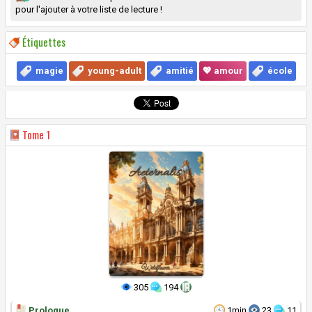
pour l'ajouter à votre liste de lecture !
Étiquettes
magie
young-adult
amitié
💖 amour
école
Tome
1
305
194
Prologue
1min
23
11