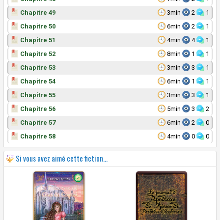
Chapitre 49
3min
2
1
Chapitre 50
6min
2
1
Chapitre 51
4min
4
1
Chapitre 52
8min
1
1
Chapitre 53
3min
3
1
Chapitre 54
6min
1
1
Chapitre 55
3min
3
1
Chapitre 56
5min
3
2
Chapitre 57
6min
2
0
Chapitre 58
4min
0
0
Si vous avez aimé cette fiction...