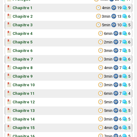
Chapitre 1
4min
19
9
Chapitre 2
3min
13
6
Chapitre 3
5min
10
5
Chapitre 4
6min
8
6
Chapitre 5
2min
7
6
Chapitre 6
3min
7
5
Chapitre 7
3min
8
6
Chapitre 8
4min
7
4
Chapitre 9
3min
8
5
Chapitre 10
3min
8
5
Chapitre 11
6min
7
4
Chapitre 12
5min
7
5
Chapitre 13
5min
6
5
Chapitre 14
3min
6
5
Chapitre 15
4min
6
5
Chapitre 16
7min
6
5