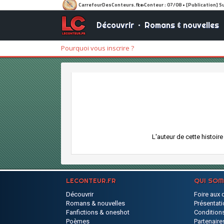
Découvrir
•
Romans & nouvelles
Pourquoi vous inscrire ?
L'auteur de cette histoir
LECONTEUR.FR
QUI SO
Découvrir
Foire aux 
Romans & nouvelles
Présentati
Fanfictions & oneshot
Conditions
Poèmes
Partenaire