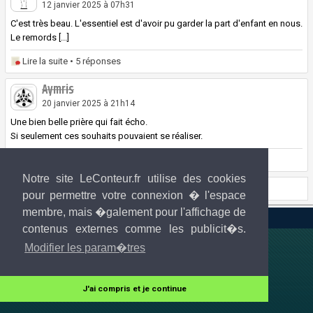
12 janvier 2025 à 07h31
C'est très beau. L'essentiel est d'avoir pu garder la part d'enfant en nous.
Le remords [...]
Lire la suite
• 5 réponses
Aymris
20 janvier 2025 à 21h14
Une bien belle prière qui fait écho.
Si seulement ces souhaits pouvaient se réaliser.
Lire la suite
• 0 réponse
Notre site LeConteur.fr utilise des cookies
Page 1 sur 1
pour permettre votre connexion � l'espace
membre, mais �galement pour l'affichage de
LeConteur.fr 2013-2026 © Tous droits réservés
contenus externes comme les publicit�s.
Modifier les param�tres
J'ai compris et je continue