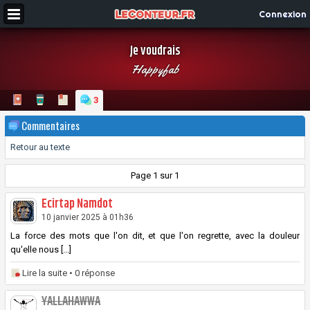
Connexion
Je voudrais
Happyfab
3
Commentaires
Retour au texte
Page 1 sur 1
Ecirtap Namdot
10 janvier 2025 à 01h36
La force des mots que l'on dit, et que l'on regrette, avec la douleur
qu'elle nous [...]
Lire la suite
• 0 réponse
YALLAHAWWA