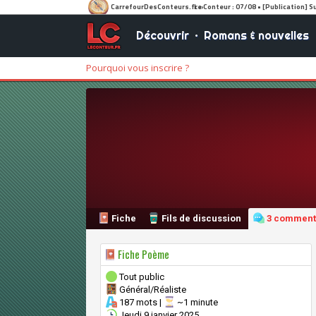
Découvrir
•
Romans & nouvelles
Pourquoi vous inscrire ?
Fiche
Fils de discussion
3 comment
Fiche Poème
Tout public
Général/Réaliste
187 mots |
~1 minute
Jeudi 9 janvier 2025