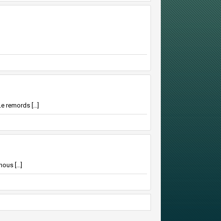
e remords [...]
ous [...]