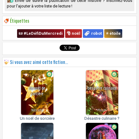
Envie de suivre la publication de cette histoire ? Inscrivez-vous
pour l'ajouter à votre liste de lecture !
Étiquettes
📜 #LeDéfiDuMercredi
🎅 noël
robot
⭐ étoile
Si vous avez aimé cette fiction...
Un noël de
Désastre culinaire
sorcière
?
Nascana
Ploum
Un noël de sorcière
Désastre culinaire ?