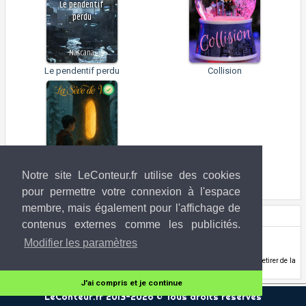
Le pendentif
perdu
Nascana
Le pendentif perdu
Collision
Notre site LeConteur.fr utilise des cookies
La sève de Vie
pour permettre votre connexion à l'espace
membre, mais également pour l'affichage de
Droits de l'image
contenus externes comme les publicités.
Henrik Evensen
(ArtStation)
Modifier les paramètres
www.artstation.com/selvestehe
Si vous êtes l'ayant-droit de l'image utilisée ci-dessus et que vous souhaitez la retirer de la
banque d'image LeConteur.fr,
contactez-nous
.
J'ai compris et je continue
LeConteur.fr 2013-2026 © Tous droits réservés