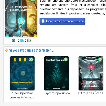
Solarnis, cherche une porte mystérieuse menant
explore cet univers froid et silencieux, 
questionnements qui dépassent sa programmation
au-delà des limites imposées par ses créateurs, 
Lire cette histoire courte
10
9
Si vous avez aimé cette fiction...
Rune - Opération
Psychotropa lucida
L'Arbre des Échos
cookies infernaux !