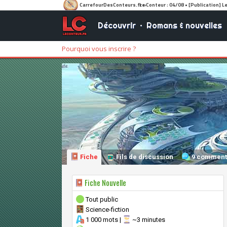
Découvrir
•
Romans & nouvelles
Pourquoi vous inscrire ?
Fiche
Fils de discussion
9 comment
Fiche Nouvelle
Tout public
Science-fiction
1 000 mots |
~3 minutes