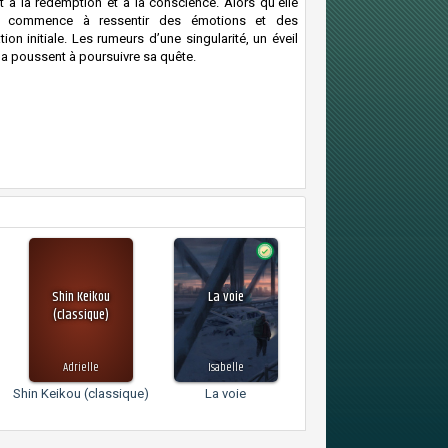
 à la rédemption et à la conscience. Alors qu’elle
elle commence à ressentir des émotions et des
 initiale. Les rumeurs d’une singularité, un éveil
la poussent à poursuivre sa quête.
Shin Keikou
La voie
(classique)
Adrielle
Isabelle
Shin Keikou (classique)
La voie