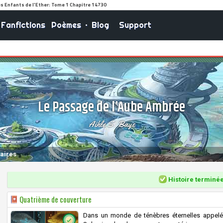
Fanfictions
Poèmes
•
Blog
Support
Le Passage de l’Aube Ambrée
Aihle S. Baye
aires
Histoire terminé
Quatrième de couverture
Dans un monde de ténèbres éternelles appelé