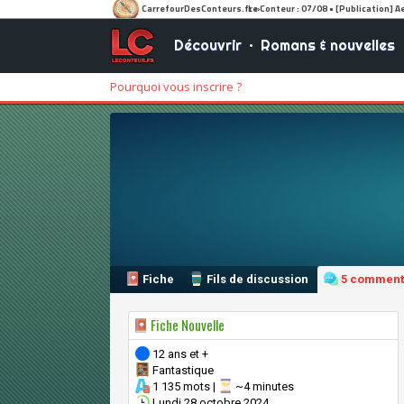
Découvrir
•
Romans & nouvelles
Pourquoi vous inscrire ?
Fiche
Fils de discussion
5 comment
Fiche Nouvelle
12 ans et +
Fantastique
1 135 mots |
~4 minutes
Lundi 28 octobre 2024