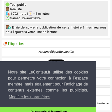
Tout public
Réaliste
1 792 mots |
~6 minutes
Samedi 24 août 2024
Envie de suivre la publication de cette histoire ? Inscrivez-vous
pour l'ajouter à votre liste de lecture !
Étiquettes
Aucune étiquette ajoutée
Notre site LeConteur.fr utilise des cookies
Si vous avez aimé cette fiction...
pour permettre votre connexion à l'espace
Aucune étiquette n'a encore été ajoutée !
membre, mais également pour l'affichage de
contenus externes comme les publicités.
Droits de l'image
Modifier les paramètres
Inconnu (si vous êtes l'artiste,
contactez-nous
!)
Si vous êtes l'ayant-droit de l'image utilisée ci-dessus et que vous souhaitez la retirer de
la banque d'image LeConteur.fr,
contactez-nous
.
J'ai compris et je continue