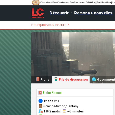
Découvrir
•
Romans & nouvelles
Pourquoi vous inscrire ?
Fiche
Fils de discussion
4 comment
Fiche Roman
12 ans et +
Science-fiction/Fantasy
1 842 mots |
~6 minutes