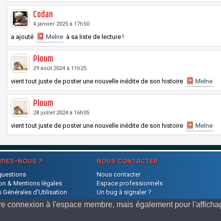
Codan
4 janvier 2025 à 17h50
a ajouté
Melne
à sa liste de lecture !
Ploum
29 août 2024 à 11h25
vient tout juste de poster une nouvelle inédite de son histoire
Melne
Ploum
28 juillet 2024 à 16h05
vient tout juste de poster une nouvelle inédite de son histoire
Melne
MMES-NOUS ?
NOUS CONTACTER
questions
Nous contacter
on & Mentions légales
Espace professionnels
 Générales d'Utilisation
Un bug à signaler ?
s
votre connexion à l'espace membre, mais également pour l'affic
LeConteur.fr 2013-2026 © Tous droits réservés