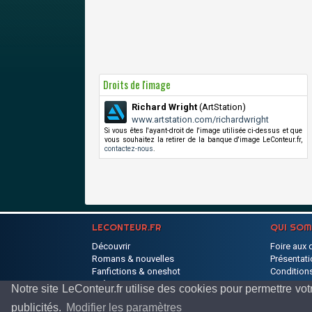
Droits de l'image
Richard Wright
(ArtStation)
www.artstation.com/richardwright
Si vous êtes l'ayant-droit de l'image utilisée ci-dessus et que
vous souhaitez la retirer de la banque d'image LeConteur.fr,
contactez-nous
.
LECONTEUR.FR
QUI SO
Découvrir
Foire aux 
Romans & nouvelles
Présentati
Fanfictions & oneshot
Conditions
Poèmes
Partenaire
Notre site LeConteur.fr utilise des cookies pour permettre 
publicités.
Modifier les paramètres