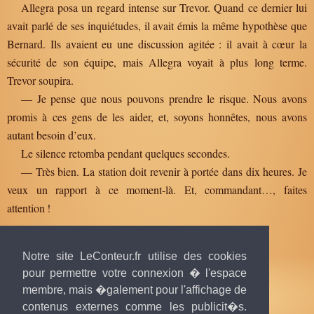
Allegra posa un regard intense sur Trevor. Quand ce dernier lui
avait parlé de ses inquiétudes, il avait émis la même hypothèse que
Bernard. Ils avaient eu une discussion agitée : il avait à cœur la
sécurité de son équipe, mais Allegra voyait à plus long terme.
Trevor soupira.
— Je pense que nous pouvons prendre le risque. Nous avons
promis à ces gens de les aider, et, soyons honnêtes, nous avons
autant besoin d’eux.
Le silence retomba pendant quelques secondes.
— Très bien. La station doit revenir à portée dans dix heures. Je
veux un rapport à ce moment-là. Et, commandant…, faites
attention !
Notre site LeConteur.fr utilise des cookies
pour permettre votre connexion � l'espace
membre, mais �galement pour l'affichage de
contenus externes comme les publicit�s.
Texte publié par
Feydra
, 27 juillet 2024 à 22h38