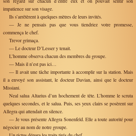
son regard sur chacun d’entre eux et on pouvait sentir son
impatience sur son visage.
Ils s’arrêtèrent à quelques mètres de leurs invités.
— Je ne pensais pas que vous tiendriez votre promesse,
commença le chef.
Trevor grimaça.
— Le docteur D’Lesser y tenait.
L’homme observa chacun des membres du groupe.
— Mais il n’est pas ici…
— Il avait une tâche importante à accomplir sur la station. Mais
il a envoyé son assistant, le docteur Davian, ainsi que le docteur
Missiani.
Neal salua Altarius d’un hochement de tête. L’homme le scruta
quelques secondes, et le salua. Puis, ses yeux clairs se posèrent sur
Allegra qui attendait en silence.
— Je vous présente Allegra Sonenfeld. Elle a toute autorité pour
négocier au nom de notre groupe.
Un rictus dépara les traits tirés du chef.