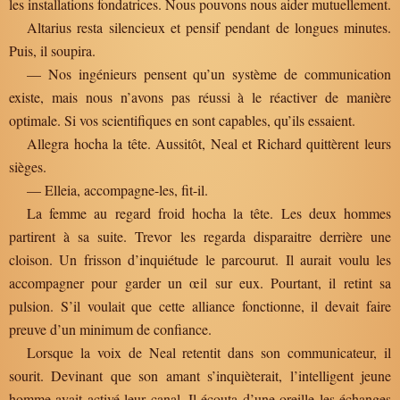
les installations fondatrices. Nous pouvons nous aider mutuellement.
Altarius resta silencieux et pensif pendant de longues minutes.
Puis, il soupira.
— Nos ingénieurs pensent qu’un système de communication
existe, mais nous n’avons pas réussi à le réactiver de manière
optimale. Si vos scientifiques en sont capables, qu’ils essaient.
Allegra hocha la tête. Aussitôt, Neal et Richard quittèrent leurs
sièges.
— Elleia, accompagne-les, fit-il.
La femme au regard froid hocha la tête. Les deux hommes
partirent à sa suite. Trevor les regarda disparaitre derrière une
cloison. Un frisson d’inquiétude le parcourut. Il aurait voulu les
accompagner pour garder un œil sur eux. Pourtant, il retint sa
pulsion. S’il voulait que cette alliance fonctionne, il devait faire
preuve d’un minimum de confiance.
Lorsque la voix de Neal retentit dans son communicateur, il
sourit. Devinant que son amant s’inquièterait, l’intelligent jeune
homme avait activé leur canal. Il écouta d’une oreille les échanges