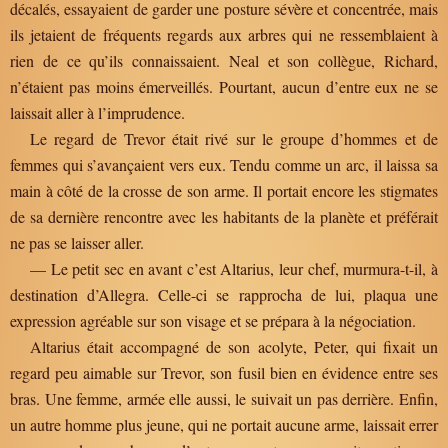
décalés, essayaient de garder une posture sévère et concentrée, mais
ils jetaient de fréquents regards aux arbres qui ne ressemblaient à
rien de ce qu’ils connaissaient. Neal et son collègue, Richard,
n’étaient pas moins émerveillés. Pourtant, aucun d’entre eux ne se
laissait aller à l’imprudence.
Le regard de Trevor était rivé sur le groupe d’hommes et de
femmes qui s’avançaient vers eux. Tendu comme un arc, il laissa sa
main à côté de la crosse de son arme. Il portait encore les stigmates
de sa dernière rencontre avec les habitants de la planète et préférait
ne pas se laisser aller.
— Le petit sec en avant c’est Altarius, leur chef, murmura-t-il, à
destination d’Allegra. Celle-ci se rapprocha de lui, plaqua une
expression agréable sur son visage et se prépara à la négociation.
Altarius était accompagné de son acolyte, Peter, qui fixait un
regard peu aimable sur Trevor, son fusil bien en évidence entre ses
bras. Une femme, armée elle aussi, le suivait un pas derrière. Enfin,
un autre homme plus jeune, qui ne portait aucune arme, laissait errer