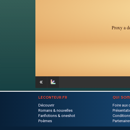
Proxy a dé
«
LECONTEUR.FR
QUI SO
Découvrir
Foire aux 
Romans & nouvelles
Présentati
Fanfictions & oneshot
Conditions
Poèmes
Partenaire