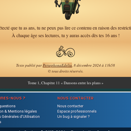
tecté que tu as ans, tu ne peux pas lire ce contenu en raison des restrict
À chaque âge ses lectures, tu y auras accès dès tes 16 ans !
Texte publié par
PersephonaEdelia
, 8 décembre 2024 à 13h58
© tous droits réservés.
Tome
1, Chapitre 11 « Dansons entre les plans »
MMES-NOUS ?
NOUS CONTACTER
questions
Nous contacter
on & Mentions légales
Espace professionnels
 Générales d'Utilisation
Un bug à signaler ?
s