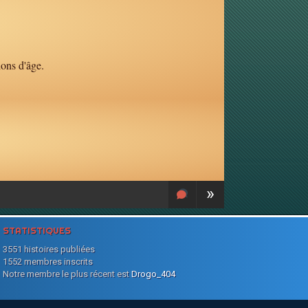
ions d'âge.
»
STATISTIQUES
3551 histoires publiées
1552 membres inscrits
Notre membre le plus récent est
Drogo_404