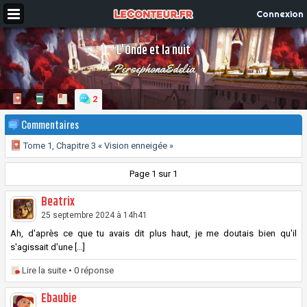
Connexion
L'Onde et la nuit
PersephonaEdelia
2
Commentaires
Tome 1, Chapitre 3 « Vision enneigée »
Page 1 sur 1
Beatrix
25 septembre 2024 à 14h41
Ah, d'après ce que tu avais dit plus haut, je me doutais bien qu'il
s'agissait d'une [...]
Lire la suite
• 0 réponse
Ebaubie