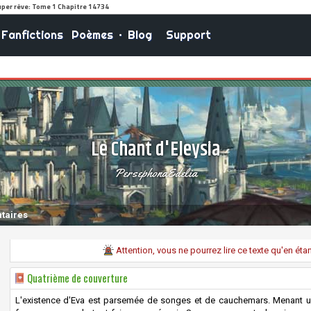
Fanfictions
Poèmes
•
Blog
Support
Le Chant d'Eleysia
PersephonaEdelia
taires
Attention, vous ne pourrez lire ce texte qu'en ét
Quatrième de couverture
L'existence d'Eva est parsemée de songes et de cauchemars. Menant u