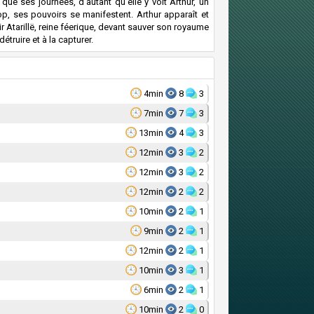
ue ses journées, d'autant qu'elle y voit Arthur, un
op, ses pouvoirs se manifestent. Arthur apparaît et
 Atarillë, reine féerique, devant sauver son royaume
truire et à la capturer.
4min
8
3
7min
7
3
13min
4
3
12min
3
2
12min
3
2
12min
2
2
10min
2
1
9min
2
1
12min
2
1
10min
3
1
6min
2
1
10min
2
0