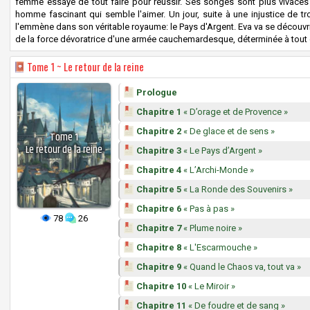
femme essaye de tout faire pour réussir. Ses songes sont plus vivaces q
homme fascinant qui semble l'aimer. Un jour, suite à une injustice de tr
l'emmène dans son véritable royaume: le Pays d'Argent. Eva va se découvrir
de la force dévoratrice d'une armée cauchemardesque, déterminée à tout dé
Tome
1 ~ Le retour de la reine
Prologue
Chapitre 1
« D’orage et de Provence »
Chapitre 2
« De glace et de sens »
Tome
1
Le retour de la reine
Chapitre 3
« Le Pays d’Argent »
Chapitre 4
« L’Archi-Monde »
Chapitre 5
« La Ronde des Souvenirs »
Chapitre 6
« Pas à pas »
78
26
Chapitre 7
« Plume noire »
Chapitre 8
« L'Escarmouche »
Chapitre 9
« Quand le Chaos va, tout va »
Chapitre 10
« Le Miroir »
Chapitre 11
« De foudre et de sang »