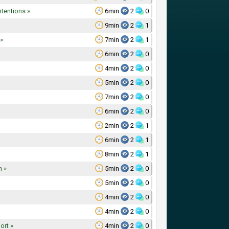
ntentions »
6min
2
0
9min
2
1
 »
7min
2
1
6min
2
0
4min
2
0
5min
2
0
7min
2
0
6min
2
0
2min
2
1
6min
2
1
8min
2
1
n »
5min
2
0
5min
2
0
4min
2
0
4min
2
0
ort »
4min
2
0