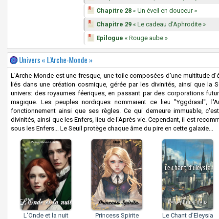
Chapitre 28
« Un éveil en douceur »
Chapitre 29
« Le cadeau d’Aphrodite »
Epilogue
« Rouge aube »
Univers « L'Arche-Monde »
L'Arche-Monde est une fresque, une toile composées d'une multitude d'ét
liés dans une création cosmique, gérée par les divinités, ainsi que la
univers: des royaumes féeriques, en passant par des corporations futuris
magique. Les peuples nordiques nommaient ce lieu "Yggdrasil", l'
fonctionnement ainsi que ses règles. Ce qui demeure immuable, c'est
divinités, ainsi que les Enfers, lieu de l'Après-vie. Cependant, il est re
sous les Enfers... Le Seuil protège chaque âme du pire en cette galaxie...
Le Chant d'Eleysia
PersephonaEdelia
L'Onde et la nuit
Princess Spirite
Le Chant d'Eleysia