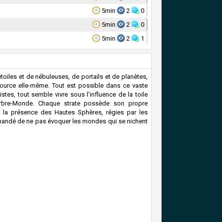
5min
2
0
5min
2
0
5min
2
1
oiles et de nébuleuses, de portails et de planètes,
 Source elle-même. Tout est possible dans ce vaste
tes, tout semble vivre sous l'influence de la toile
Arbre-Monde. Chaque strate possède son propre
 la présence des Hautes Sphères, régies par les
commandé de ne pas évoquer les mondes qui se nichent