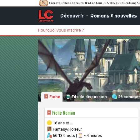
Découvrir
•
Romans & nouvelles
Pourquoi vous inscrire ?
Fiche
Fils de discussion
26 commen
Fiche Roman
16 ans et +
Fantasy/Horreur
66 134 mots |
~4 heures