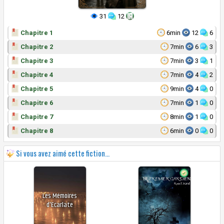
31
12
Chapitre 1
6min
12
6
Chapitre 2
7min
6
3
Chapitre 3
7min
3
1
Chapitre 4
7min
4
2
Chapitre 5
9min
4
0
Chapitre 6
7min
1
0
Chapitre 7
8min
1
0
Chapitre 8
6min
0
0
Si vous avez aimé cette fiction...
Les Mémoires
d'Ecarlate