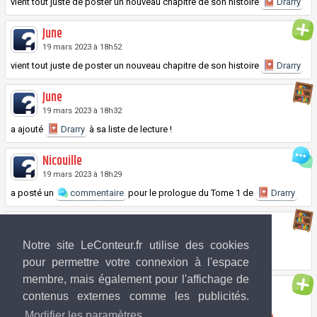
vient tout juste de poster un nouveau chapitre de son histoire
Drarry
June
19 mars 2023 à 18h52
vient tout juste de poster un nouveau chapitre de son histoire
Drarry
June
19 mars 2023 à 18h32
a ajouté
Drarry
à sa liste de lecture !
Nicouille
19 mars 2023 à 18h29
a posté un
commentaire
pour le prologue du
Tome
1 de
Drarry
Nicouille
19 mars 2023 à 18h28
Notre site LeConteur.fr utilise des cookies
a ajouté
Drarry
à sa liste de lecture !
pour permettre votre connexion à l'espace
membre, mais également pour l'affichage de
June
contenus externes comme les publicités.
19 mars 2023 à 18h27
Modifier les paramètres