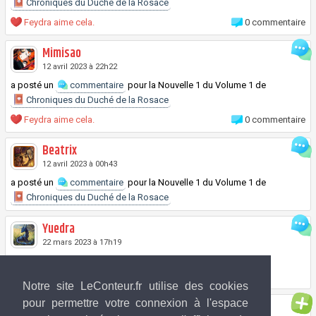
Chroniques du Duché de la Rosace
Feydra aime cela.
0 commentaire
Mimisao
12 avril 2023 à 22h22
a posté un
commentaire
pour la
Nouvelle
1 du
Volume
1 de
Chroniques du Duché de la Rosace
Feydra aime cela.
0 commentaire
Beatrix
12 avril 2023 à 00h43
a posté un
commentaire
pour la
Nouvelle
1 du
Volume
1 de
Chroniques du Duché de la Rosace
Yuedra
22 mars 2023 à 17h19
a posté un
commentaire
pour la
Nouvelle
10 du
Volume
1 de
Chroniques du Duché de la Rosace
Notre site LeConteur.fr utilise des cookies
pour permettre votre connexion à l'espace
Feydra