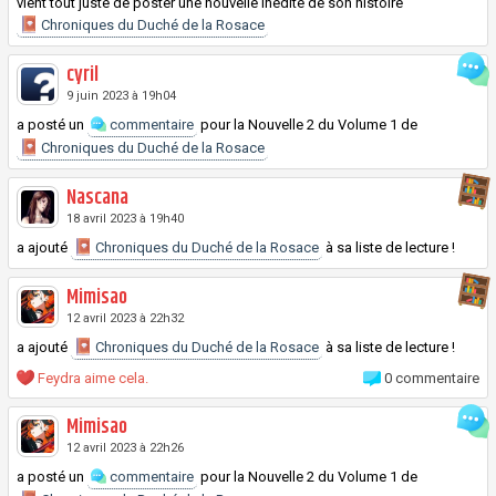
vient tout juste de poster une nouvelle inédite de son histoire
Chroniques du Duché de la Rosace
cyril
9 juin 2023 à 19h04
a posté un
commentaire
pour la
Nouvelle
2 du
Volume
1 de
Chroniques du Duché de la Rosace
Nascana
18 avril 2023 à 19h40
a ajouté
Chroniques du Duché de la Rosace
à sa liste de lecture !
Mimisao
12 avril 2023 à 22h32
a ajouté
Chroniques du Duché de la Rosace
à sa liste de lecture !
Feydra aime cela.
0 commentaire
Mimisao
12 avril 2023 à 22h26
a posté un
commentaire
pour la
Nouvelle
2 du
Volume
1 de