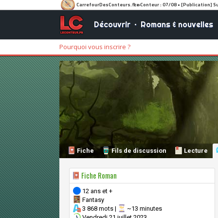
Découvrir
•
Romans & nouvelles
Pourquoi vous inscrire ?
Fiche
Fils de discussion
Lecture
Fiche Roman
12 ans et +
Fantasy
3 868 mots |
~13 minutes
Vendredi 21 juillet 2023