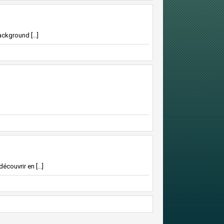
ckground [...]
couvrir en [...]