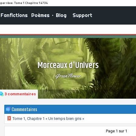
Fanfictions
Poèmes
•
Blog
Support
Morceaux d'Univers
GreenFlower
3 commentaires
Commentaires
Tome 1, Chapitre 1 « Un temps bien gris »
Page 1 sur 1