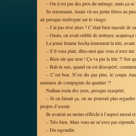
– On n’est pas des pros du ménage, mais ça se v
Se retournant, Anaïs vit ses petits frères au pie
air presque renfrogné sur le visage.
– J’ai pas rêvé alors ? C’était bien maculé de sa
– Ouais, on avait oublié de nettoyer, acquiesça 
La jeune femme hocha lentement la tête, avant 
– S’il vous plaît, dîtes-moi que vous n’avez tu
– Bien sûr que non ! Ça va pas la tête ?! Sur q
– Bah tu sais, quand on est désespéré, commen
– C’est bon. N’en dis pas plus, le coupa Ana
animaux de compagnie du quartier ?!
Nathan roula des yeux, presque exaspéré.
– Si on faisait ça, on ne pourrait plus regarder 
projets d’avenir.
Ils avaient au moins réfléchi à l’aspect moral et
– Très bien. Mais vous ne m’avez pas répond
– Du ragondin.