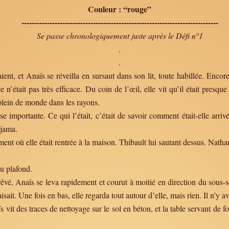
Couleur : “rouge”
-----------------------------------------------------------------------------
Se passe chronologiquement juste après le Défi n°1
.
.
aient, et Anaïs se réveilla en sursaut dans son lit, toute habillée. Enco
e n’était pas très efficace. Du coin de l’œil, elle vit qu’il était presqu
 plein de monde dans les rayons.
e importante. Ce qui l’était, c’était de savoir comment était-elle arriv
yjama.
ent où elle était rentrée à la maison. Thibault lui sautant dessus. Nath
au plafond.
rêvé, Anaïs se leva rapidement et courut à moitié en direction du sous-sol
aisait. Une fois en bas, elle regarda tout autour d’elle, mais rien. Il n’y 
s vit des traces de nettoyage sur le sol en béton, et la table servant de 