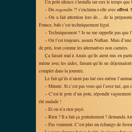
Un petit silence s’installa sur eux le temps qu
effroi
– Du
ragondin
?! s’exclama-t-elle avec
. 
– On a fait attention lors de… de la préparat
France, bah c’est techniquement légal.
– Techniquement ? Je ne me rappelle pas que l’u
– On l’est toujours, assura Nathan. Mais d’une :
de prix, tout comme les alternatives non carnées.
Ça faisait mal à Anaïs qu’ils aient mis en parti
même avec les aides, faisant qu’ils ne déjeunaient
complet dans la journée.
Le fait qu’ils n’aient pas tué eux-même l’anima
– Minute. Si c’est pas vous qui l’avez tué, qui
– C’est le pote d’un pote, répondit vaguement 
été malade !
– Et on n’a rien payé.
– Rien ? Il a fait ça gratuitement ? demanda An
– Pas vraiment. C’est plus un échange de faveu
La jeune femme baissa la tête, le visage dans se