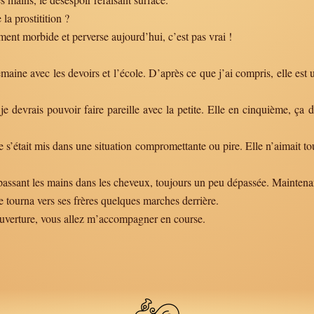
la prostitition ?
ment morbide et perverse aujourd’hui, c’est pas vrai !
semaine avec les devoirs et l’école. D’après ce que j’ai compris, elle es
e, je devrais pouvoir faire pareille avec la petite. Elle en cinquième, ç
s’était mis dans une situation compromettante ou pire. Elle n’aimait tou
e passant les mains dans les cheveux, toujours un peu dépassée. Mainten
se tourna vers ses frères quelques marches derrière.
ouverture, vous allez m’accompagner en course.