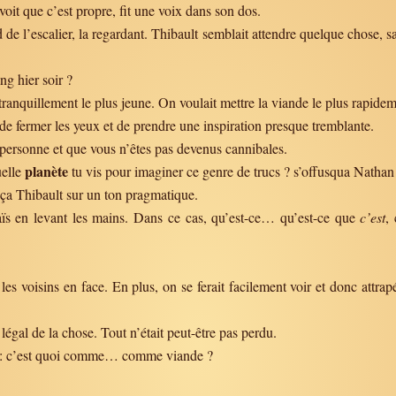
oit que c’est propre, fit une voix dans son dos.
d de l’escalier, la regardant. Thibault semblait attendre quelque chose, s
ng hier soir ?
tranquillement le plus jeune. On voulait mettre la viande le plus rapideme
de fermer les yeux et de prendre une inspiration presque tremblante.
é personne et que vous n’êtes pas devenus cannibales.
planète
uelle
tu vis pour imaginer ce genre de trucs ? s’offusqua Nathan 
ça Thibault sur un ton pragmatique.
ïs en levant les mains. Dans ce cas, qu’est-ce… qu’est-ce que
c’est
,
les voisins en face. En plus, on se ferait facilement voir et donc attrapé
 légal de la chose. Tout n’était peut-être pas perdu.
u : c’est quoi comme… comme viande ?