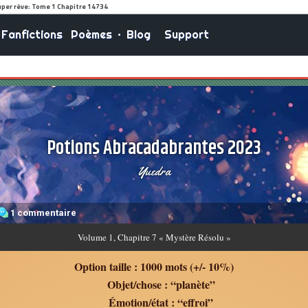
Fanfictions
Poèmes
•
Blog
Support
Potions Abracadabrantes 2023
Yuedra
1 commentaire
Volume
1, Chapitre 7 « Mystère Résolu »
Option taille : 1000 mots (+/- 10%)
Objet/chose : “planète”
Émotion/état : “effroi”