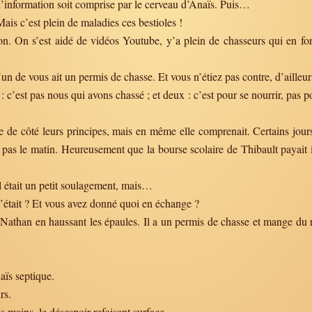
e l’information soit comprise par le cerveau d’Anaïs. Puis…
Mais c’est plein de maladies ces bestioles !
ion. On s’est aidé de vidéos Youtube, y’a plein de chasseurs qui en fo
n de vous ait un permis de chasse. Et vous n’étiez pas contre, d’ailleur
 c’est pas nous qui avons chassé ; et deux : c’est pour se nourrir, pas po
e de côté leurs principes, mais en même elle comprenait. Certains jours, c
 pas le matin. Heureusement que la bourse scolaire de Thibault payait i
l était un petit soulagement, mais…
 c’était ? Et vous avez donné quoi en échange ?
Nathan en haussant les épaules. Il a un permis de chasse et mange du 
aïs septique.
rs.
s mains, le désespoir refaisant surface.