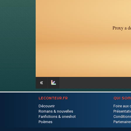
Proxy a dé
«
LECONTEUR.FR
QUI SO
Découvrir
Foire aux 
Romans & nouvelles
Présentati
Fanfictions & oneshot
Conditions
Poèmes
Partenaire