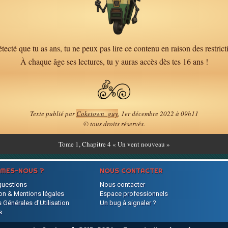
tecté que tu as ans, tu ne peux pas lire ce contenu en raison des restrict
À chaque âge ses lectures, tu y auras accès dès tes 16 ans !
Texte publié par
Coketown_guy
, 1er décembre 2022 à 09h11
© tous droits réservés.
Tome
1, Chapitre 4 « Un vent nouveau »
MMES-NOUS ?
NOUS CONTACTER
questions
Nous contacter
on & Mentions légales
Espace professionnels
 Générales d'Utilisation
Un bug à signaler ?
s