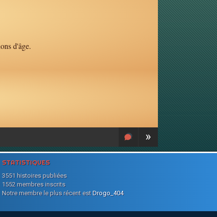
ions d'âge.
»
STATISTIQUES
3551 histoires publiées
1552 membres inscrits
Notre membre le plus récent est
Drogo_404