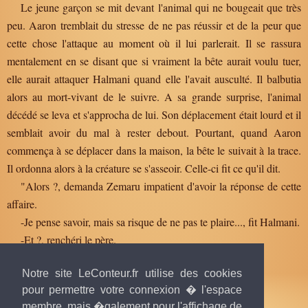
Le jeune garçon se mit devant l'animal qui ne bougeait que très
peu. Aaron tremblait du stresse de ne pas réussir et de la peur que
cette chose l'attaque au moment où il lui parlerait. Il se rassura
mentalement en se disant que si vraiment la bête aurait voulu tuer,
elle aurait attaquer Halmani quand elle l'avait ausculté. Il balbutia
alors au mort-vivant de le suivre. A sa grande surprise, l'animal
décédé se leva et s'approcha de lui. Son déplacement était lourd et il
semblait avoir du mal à rester debout. Pourtant, quand Aaron
commença à se déplacer dans la maison, la bête le suivait à la trace.
Il ordonna alors à la créature se s'asseoir. Celle-ci fit ce qu'il dit.
"Alors ?, demanda Zemaru impatient d'avoir la réponse de cette
affaire.
-Je pense savoir, mais sa risque de ne pas te plaire..., fit Halmani.
-Et ?, renchéri le père.
-Il..., la belle dame hésita. C'est un nécromancien..."
Notre site LeConteur.fr utilise des cookies
pour permettre votre connexion � l'espace
membre, mais �galement pour l'affichage de