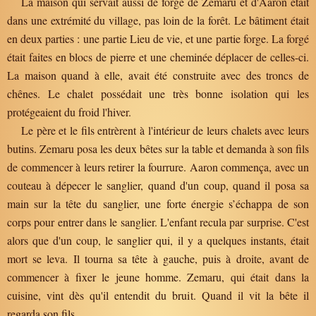
La maison qui servait aussi de forge de Zemaru et d'Aaron était
dans une extrémité du village, pas loin de la forêt. Le bâtiment était
en deux parties : une partie Lieu de vie, et une partie forge. La forgé
était faites en blocs de pierre et une cheminée déplacer de celles-ci.
La maison quand à elle, avait été construite avec des troncs de
chênes. Le chalet possédait une très bonne isolation qui les
protégeaient du froid l'hiver.
Le père et le fils entrèrent à l'intérieur de leurs chalets avec leurs
butins. Zemaru posa les deux bêtes sur la table et demanda à son fils
de commencer à leurs retirer la fourrure. Aaron commença, avec un
couteau à dépecer le sanglier, quand d'un coup, quand il posa sa
main sur la tête du sanglier, une forte énergie s’échappa de son
corps pour entrer dans le sanglier. L'enfant recula par surprise. C'est
alors que d'un coup, le sanglier qui, il y a quelques instants, était
mort se leva. Il tourna sa tête à gauche, puis à droite, avant de
commencer à fixer le jeune homme. Zemaru, qui était dans la
cuisine, vint dès qu'il entendit du bruit. Quand il vit la bête il
regarda son fils.