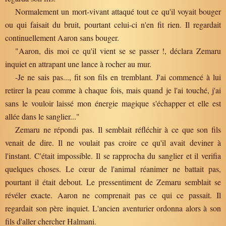
Normalement un mort-vivant attaqué tout ce qu'il voyait bouger
ou qui faisait du bruit, pourtant celui-ci n'en fit rien. Il regardait
continuellement Aaron sans bouger.
"Aaron, dis moi ce qu'il vient se se passer !, déclara Zemaru
inquiet en attrapant une lance à rocher au mur.
-Je ne sais pas..., fit son fils en tremblant. J'ai commencé à lui
retirer la peau comme à chaque fois, mais quand je l'ai touché, j'ai
sans le vouloir laissé mon énergie magique s'échapper et elle est
allée dans le sanglier..."
Zemaru ne répondi pas. Il semblait réfléchir à ce que son fils
venait de dire. Il ne voulait pas croire ce qu'il avait deviner à
l'instant. C'était impossible. Il se rapprocha du sanglier et il verifia
quelques choses. Le cœur de l'animal réanimer ne battait pas,
pourtant il était debout. Le pressentiment de Zemaru semblait se
révéler exacte. Aaron ne comprenait pas ce qui ce passait. Il
regardait son père inquiet. L'ancien aventurier ordonna alors à son
fils d'aller chercher Halmani.