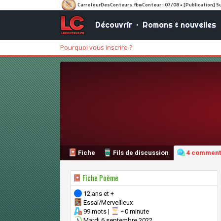
Découvrir
•
Romans & nouvelles
Pourquoi vous inscrire ?
Fiche
Fils de discussion
4 comment
Fiche Poème
12 ans et +
Essai/Merveilleux
99 mots |
~0 minute
Mardi 6 septembre 2022