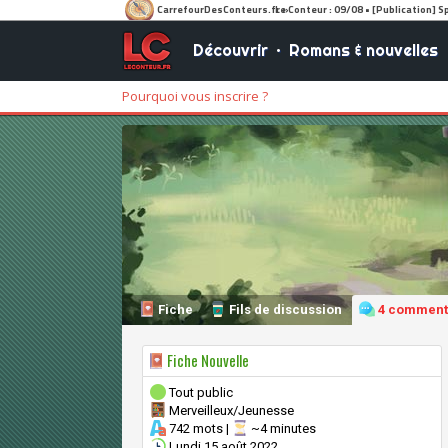
Découvrir
•
Romans & nouvelles
Pourquoi vous inscrire ?
Fiche
Fils de discussion
4 comment
Fiche Nouvelle
Tout public
Merveilleux/Jeunesse
742 mots |
~4 minutes
Lundi 15 août 2022