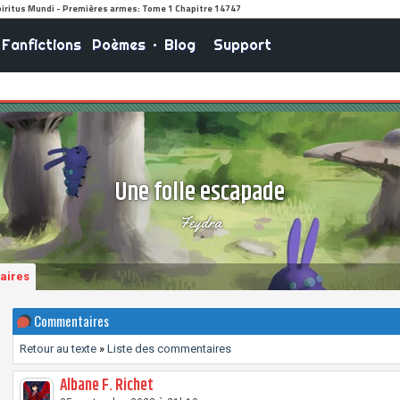
Fanfictions
Poèmes
•
Blog
Support
Une folle escapade
Feydra
aires
Commentaires
Retour au texte
»
Liste des commentaires
Albane F. Richet