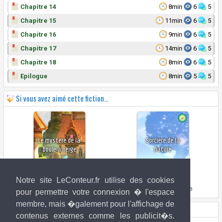
Chapitre 14
8min
6
5
Chapitre 15
11min
6
5
Chapitre 16
9min
6
5
Chapitre 17
14min
6
5
Chapitre 18
8min
6
5
Epilogue
8min
5
5
Si vous avez aimé cette fiction...
Le mystère de la
Sorcière de la
boule à neige
nature
Feydra
Feydra
Notre site LeConteur.fr utilise des cookies
Le mystère de la boule à neige
Sorcière de la nature
pour permettre votre connexion � l'espace
membre, mais �galement pour l'affichage de
Droits de l'image
contenus externes comme les publicit�s.