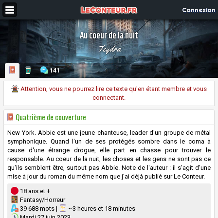
Connexion
Au coeur de la nuit
Feydra
141
Attention, vous ne pourrez lire ce texte qu'en étant membre et vous
connectant.
Quatrième de couverture
New York. Abbie est une jeune chanteuse, leader d'un groupe de métal
symphonique. Quand l'un de ses protégés sombre dans le coma à
cause d'une étrange drogue, elle part en chasse pour trouver le
responsable. Au coeur de la nuit, les choses et les gens ne sont pas ce
qu'ils semblent être, surtout pas Abbie. Note de l'auteur : il s'agit d'une
mise à jour du roman du même nom que j'ai déjà publié sur Le Conteur.
18 ans et +
Fantasy/Horreur
39 688 mots |
~3 heures et 18 minutes
Mardi 27 juin 2023