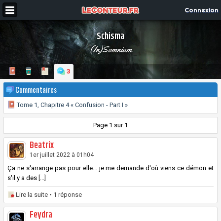
Connexion
Schisma
(In)Somnium
3
Commentaires
Tome 1, Chapitre 4 « Confusion - Part I »
Page 1 sur 1
Beatrix
1er juillet 2022 à 01h04
Ça ne s'arrange pas pour elle... je me demande d'où viens ce démon et
s'il y a des [...]
Lire la suite
• 1 réponse
Feydra