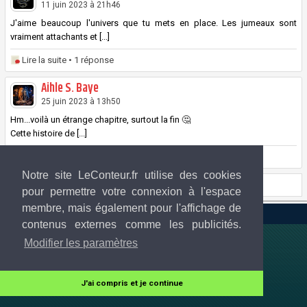
11 juin 2023 à 21h46
J'aime beaucoup l'univers que tu mets en place. Les jumeaux sont
vraiment attachants et [...]
Lire la suite
• 1 réponse
Aihle S. Baye
25 juin 2023 à 13h50
Hm...voilà un étrange chapitre, surtout la fin 🤔
Cette histoire de [...]
Lire la suite
• 1 réponse
Notre site LeConteur.fr utilise des cookies
Page 1 sur 1
pour permettre votre connexion à l'espace
membre, mais également pour l'affichage de
LeConteur.fr 2013-2026 © Tous droits réservés
contenus externes comme les publicités.
Modifier les paramètres
J'ai compris et je continue