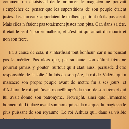
comment on choisissait de le nommer, le magicien ne pouvait
s’empêcher de penser que les superstitions de son peuple étaient
justes. Les jumeaux apportaient le malheur, partout où ils passaient.
Mais elles n’étaient pas totalement justes non plus. Car, dans sa tête,
il était le seul à porter malheur, et c’est lui qui aurait dû mourir et
non son frère.
Et, à cause de cela, il s’interdisait tout bonheur, car il ne pensait
pas le mériter. Pas alors que, par sa faute, son défunt frère ne
pourrait jamais y goûter. Surtout qu’il était aussi persuadé d’être
responsable de la folie à la fois de son père, le roi de Valéria qui a
massacré son propre peuple avant de mettre fin à ses jours, et
d’Ashura, le roi qui l’avait recueilli après la mort de son frère et qui
lui avait donné son patronyme, Flowright, ainsi que l’immense
honneur du D placé avant son nom qui est la marque du magicien le
plus puissant de son royaume. Le roi Ashura qui, dans sa visible
folie, avait décimé son propre peuple.