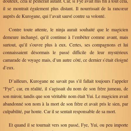
douteux, cela le peinerait autant. Car, si Fye avait mis fin à tout cela,
il se montrait également plus distant. Il nourrissait de la rancœur
auprès de Kurogane, qui l’avait sauvé contre sa volonté.
Contre toute attente, le ninja aurait souhaité que le magicien
demeure inchangé, qu’il continue à l’embêter comme avant, mais
surtout, qu’il s’ouvre plus à eux. Certes, ses compagnons et lui
connaissaient désormais le passé difficile de leur mystérieux
camarade de voyage mais, d’un autre côté, ce dernier s’était éloigné
d’eux.
D’ailleurs, Kurogane ne savait pas s’il fallait toujours l’appeler
“Fye”, car, en réalité, il s’agissait du nom de son frère jumeau, de
son miroir, tandis que son véritable nom était Yui. Le magicien avait
abandonné son nom à la mort de son frère et avait pris le sien, par
culpabilité, par honte. Car il se sentait responsable de sa mort.
Et quand il se tournait vers son passé, Fye, Yui, ou peu importe