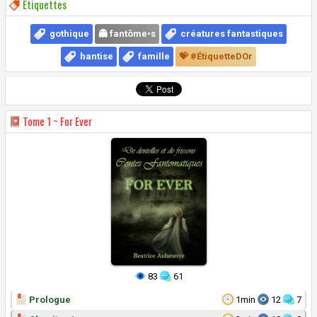
Étiquettes
gothique
👻 fantôme•s
créatures fantastiques
hantise
famille
💝 #ÉtiquetteDOr
Tome
1 ~ For Ever
83
61
Prologue
1min
12
7