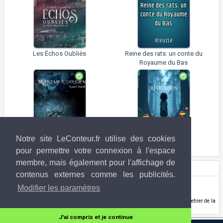
Reine des rats: un
conte du Royaume
du Bas
KreuzLe
Les Échos Oubliés
Reine des rats: un conte du
Royaume du Bas
Notre site LeConteur.fr utilise des cookies
Le premier Gardien
La révélation
pour permettre votre connexion à l'espace
membre, mais également pour l'affichage de
Droits de l'image
contenus externes comme les publicités.
Daniel Wachter
(DeviantART)
Modifier les paramètres
danielwachter.deviantart.com/
Si vous êtes l'ayant-droit de l'image utilisée ci-dessus et que vous souhaitez la retirer de la
banque d'image LeConteur.fr,
contactez-nous
.
J'ai compris et je continue