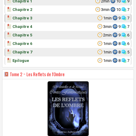
Chapitre 1
2min
10
9
Chapitre 2
3min
10
7
Chapitre 3
1min
9
7
Chapitre 4
3min
9
7
Chapitre 5
2min
9
6
Chapitre 6
1min
8
6
Chapitre 7
1min
8
5
Epilogue
1min
8
7
Tome
2 ~ Les Reflets de l'Ombre