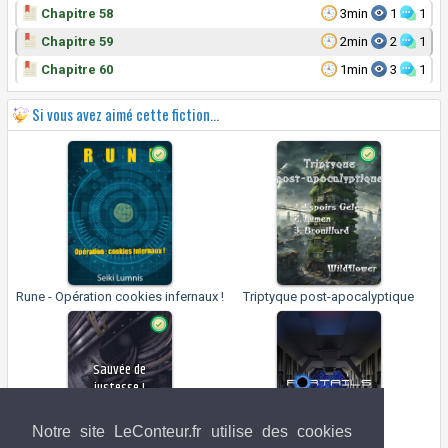
Chapitre 58
3min
1
1
Chapitre 59
2min
2
1
Chapitre 60
1min
3
1
Si vous avez aimé cette fiction...
Rune - Opération cookies infernaux !
Triptyque post-apocalyptique
Sauvée de
justesse !
Notre site LeConteur.fr utilise des cookies
Ashley Plateada