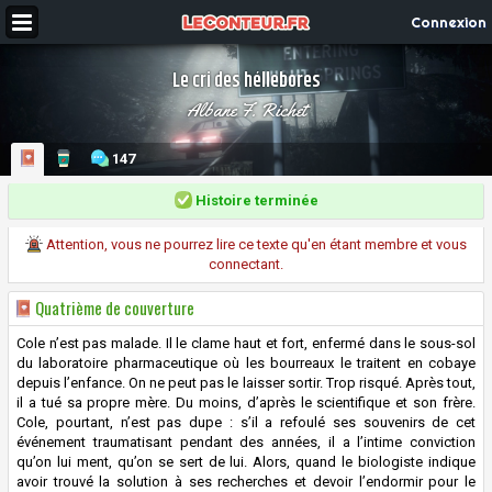
Connexion
Le cri des héllebores
Albane F. Richet
147
Histoire terminée
Attention, vous ne pourrez lire ce texte qu'en étant membre et vous
connectant.
Quatrième de couverture
Cole n’est pas malade. Il le clame haut et fort, enfermé dans le sous-sol
du laboratoire pharmaceutique où les bourreaux le traitent en cobaye
depuis l’enfance. On ne peut pas le laisser sortir. Trop risqué. Après tout,
il a tué sa propre mère. Du moins, d’après le scientifique et son frère.
Cole, pourtant, n’est pas dupe : s’il a refoulé ses souvenirs de cet
événement traumatisant pendant des années, il a l’intime conviction
qu’on lui ment, qu’on se sert de lui. Alors, quand le biologiste indique
avoir trouvé la solution à ses recherches et devoir l’endormir pour le