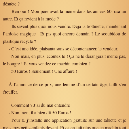
désuète ?
- Ben oui ! Mon père avait la même dans les années 60, osa un
autre. Et ça revient à la mode ?
- Ils savent plus quoi nous vendre. Déjà la trottinette, maintenant
l’ardoise magique ! Et pis quoi encore demain ? Le scoubidou de
plastique recyclé ?
- C’est une idée, plaisanta sans se décontenancer, le vendeur.
- Non mais, en plus, écoutez-le ! Ça ne le dérangerait même pas,
le bougre ! Et vous vendez ce machin combien ?
- 50 Euros ! Seulement ! Une affaire !
À l’annonce de ce prix, une femme d’un certain âge, failli s’en
étouffer.
- Comment ? J’ai dû mal entendre !
- Non, non, il a bien dit 50 Euros !
- Pour 0, j’installe une application gratuite sur une tablette et je
mets mes petits-enfants devant. Et ça en fait plus que ce machin tout