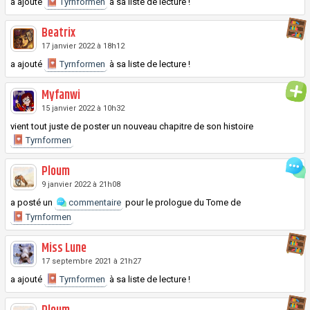
a ajouté
Tyrnformen
à sa liste de lecture !
Beatrix
17 janvier 2022 à 18h12
a ajouté
Tyrnformen
à sa liste de lecture !
Myfanwi
15 janvier 2022 à 10h32
vient tout juste de poster un nouveau chapitre de son histoire
Tyrnformen
Ploum
9 janvier 2022 à 21h08
a posté un
commentaire
pour le prologue du
Tome
de
Tyrnformen
Miss Lune
17 septembre 2021 à 21h27
a ajouté
Tyrnformen
à sa liste de lecture !