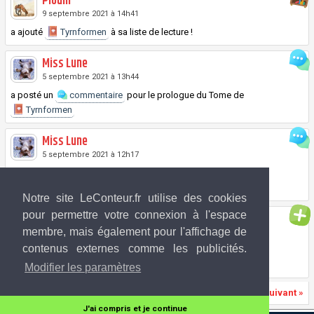
Ploum
9 septembre 2021 à 14h41
a ajouté
Tyrnformen
à sa liste de lecture !
Miss Lune
5 septembre 2021 à 13h44
a posté un
commentaire
pour le prologue du
Tome
de
Tyrnformen
Miss Lune
5 septembre 2021 à 12h17
a posté un
commentaire
pour le prologue du
Tome
de
Tyrnformen
Notre site LeConteur.fr utilise des cookies
pour permettre votre connexion à l'espace
Myfanwi
membre, mais également pour l'affichage de
4 septembre 2021 à 22h33
contenus externes comme les publicités.
vient tout juste de poster un nouveau chapitre de son histoire
Tyrnformen
Modifier les paramètres
«
Précédent
Page 1 sur 2
Suivant
»
J'ai compris et je continue