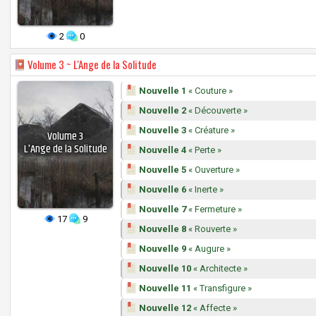
2
0
Volume
3 ~ L'Ange de la Solitude
Nouvelle 1
« Couture »
Nouvelle 2
« Découverte »
Nouvelle 3
« Créature »
Volume
3
L'Ange de la Solitude
Nouvelle 4
« Perte »
Nouvelle 5
« Ouverture »
Nouvelle 6
« Inerte »
Nouvelle 7
« Fermeture »
17
9
Nouvelle 8
« Rouverte »
Nouvelle 9
« Augure »
Nouvelle 10
« Architecte »
Nouvelle 11
« Transfigure »
Nouvelle 12
« Affecte »