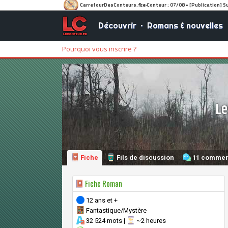
Découvrir
•
Romans & nouvelles
Pourquoi vous inscrire ?
Le
Fiche
Fils de discussion
11 commen
Fiche Roman
12 ans et +
Fantastique/Mystère
32 524 mots |
~2 heures