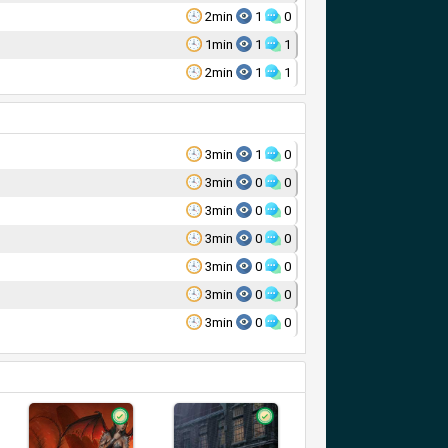
2min
1
0
1min
1
1
2min
1
1
3min
1
0
3min
0
0
3min
0
0
3min
0
0
3min
0
0
3min
0
0
3min
0
0