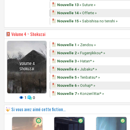
Nouvelle 13
« Suture »
Nouvelle 14
« Offerte »
Nouvelle 15
« Sabishisa no tenshi »
Volume
4 ~ Shokuzai
Nouvelle 1
« Zendou »
Nouvelle 2
« Fugenjikkou* »
Nouvelle 3
« Hatan* »
Volume
4
Shokuzai
Nouvelle 4
« Jubaku* »
Nouvelle 5
« Tenbatsu* »
Nouvelle 6
« Oohaji* »
Nouvelle 7
« Konzen'ittai* »
1
0
Si vous avez aimé cette fiction...