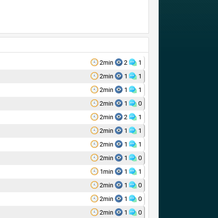
2min
2
1
2min
1
1
2min
1
1
2min
1
0
2min
2
1
2min
1
1
2min
1
1
2min
1
0
1min
1
1
2min
1
0
2min
1
0
2min
1
0