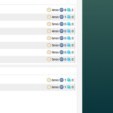
4min
8
2
4min
1
0
5min
0
0
4min
0
0
6min
0
0
5min
0
0
9min
0
0
5min
0
0
6min
1
0
6min
1
0