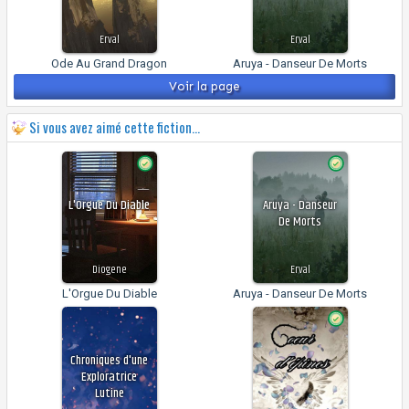
Erval
Erval
Ode Au Grand Dragon
Aruya - Danseur De Morts
Voir la page
Si vous avez aimé cette fiction...
L'Orgue Du Diable
Aruya - Danseur
De Morts
Diogene
Erval
L'Orgue Du Diable
Aruya - Danseur De Morts
Chroniques d'une
Exploratrice
Lutine