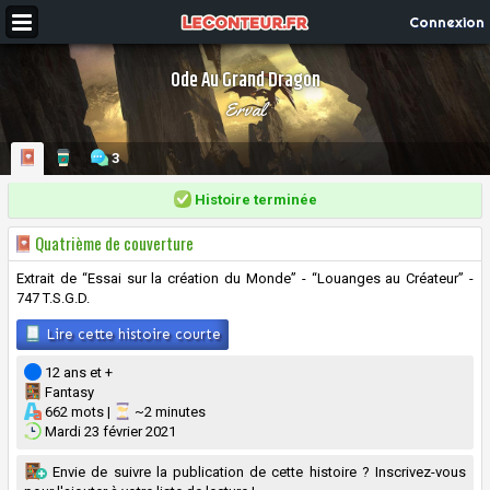
Connexion
Ode Au Grand Dragon
Erval
3
Histoire terminée
Quatrième de couverture
Extrait de “Essai sur la création du Monde” - “Louanges au Créateur” -
747 T.S.G.D.
Lire cette histoire courte
12 ans et +
Fantasy
662 mots |
~2 minutes
Mardi 23 février 2021
Envie de suivre la publication de cette histoire ? Inscrivez-vous