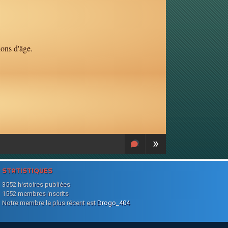
ions d'âge.
»
STATISTIQUES
3552 histoires publiées
1552 membres inscrits
Notre membre le plus récent est
Drogo_404