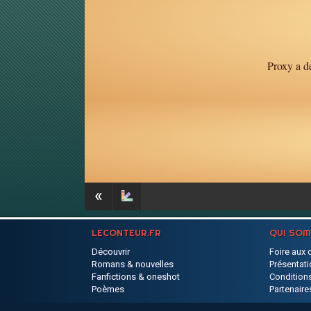
Proxy a dé
«
LECONTEUR.FR
QUI SO
Découvrir
Foire aux 
Romans & nouvelles
Présentati
Fanfictions & oneshot
Conditions
Poèmes
Partenaire