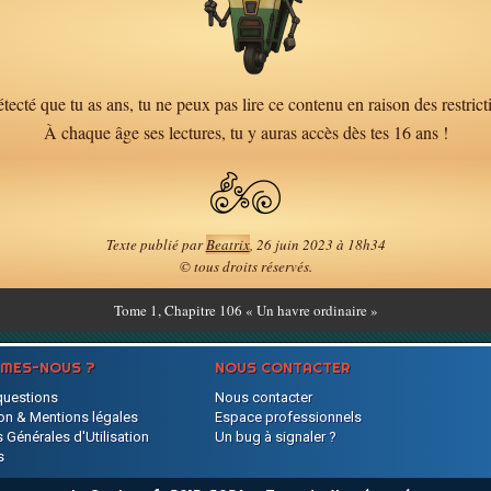
tecté que tu as ans, tu ne peux pas lire ce contenu en raison des restrict
À chaque âge ses lectures, tu y auras accès dès tes 16 ans !
Texte publié par
Beatrix
, 26 juin 2023 à 18h34
© tous droits réservés.
Tome
1, Chapitre 106 « Un havre ordinaire »
MMES-NOUS ?
NOUS CONTACTER
questions
Nous contacter
on & Mentions légales
Espace professionnels
 Générales d'Utilisation
Un bug à signaler ?
s