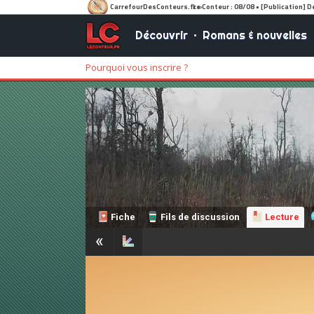
Découvrir
•
Romans & nouvelles
Pourquoi vous inscrire ?
Fiche
Fils de discussion
Lecture
«