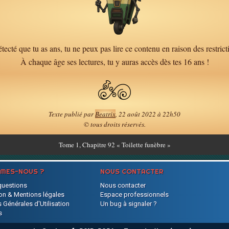
tecté que tu as ans, tu ne peux pas lire ce contenu en raison des restrict
À chaque âge ses lectures, tu y auras accès dès tes 16 ans !
Texte publié par
Beatrix
, 22 août 2022 à 22h50
© tous droits réservés.
Tome
1, Chapitre 92 « Toilette funèbre »
MMES-NOUS ?
NOUS CONTACTER
questions
Nous contacter
on & Mentions légales
Espace professionnels
 Générales d'Utilisation
Un bug à signaler ?
s