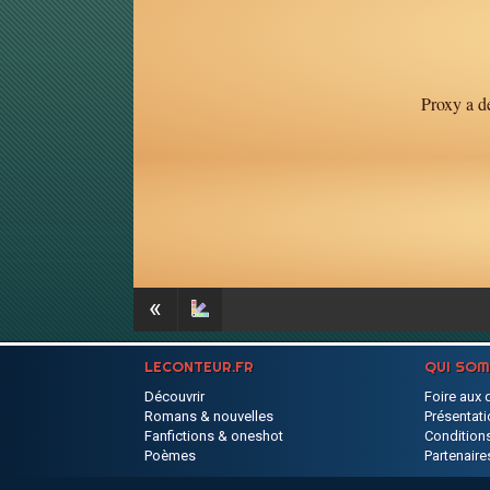
Proxy a dé
«
LECONTEUR.FR
QUI SO
Découvrir
Foire aux 
Romans & nouvelles
Présentati
Fanfictions & oneshot
Conditions
Poèmes
Partenaire