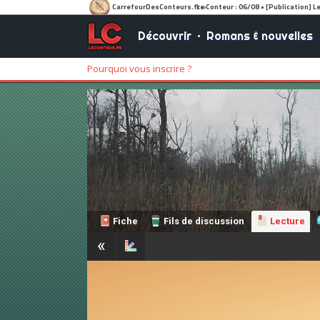
Découvrir
•
Romans & nouvelles
Pourquoi vous inscrire ?
Fiche
Fils de discussion
Lecture
«