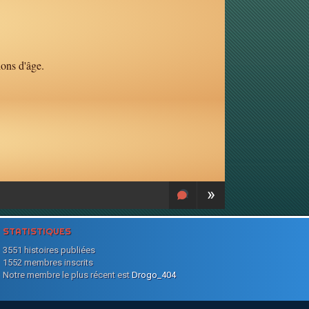
ions d'âge.
»
STATISTIQUES
3551 histoires publiées
1552 membres inscrits
Notre membre le plus récent est
Drogo_404