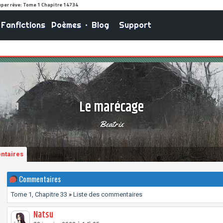
Fanfictions
Poèmes
•
Blog
Support
Le marécage
Beatrix
ntaires
Commentaires
Tome 1, Chapitre 33
»
Liste des commentaires
Natsu