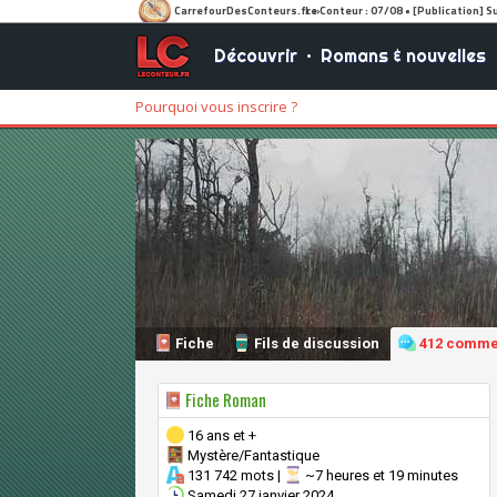
Découvrir
•
Romans & nouvelles
Pourquoi vous inscrire ?
Fiche
Fils de discussion
412 comme
Fiche Roman
16 ans et +
Mystère/Fantastique
131 742 mots |
~7 heures et 19 minutes
Samedi 27 janvier 2024