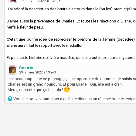
28 janvier 2022 à 14h25
J'ai adoré la description des bruits alentours dans le (ou les) premier(s) p
J'aime aussi la prévenance de Charles. Et toutes les réactions d'Eliane, qu
nerfs à fleur de peau.
C'était une bonne idée de repréciser le prénom de la femme (décédée)
Eliane aurait fait le rapport avec le médaillon.
Et puis cette histoire de rivière maudite, qui se rajoute aux autres mystères...
Beatrix
29 janvier 2022 à 13h43
J'ai beaucoup aimé ce passage, ça se rapproche de comment je saisis s
Charles est un grand nounours. Et pour Eliane... Oui, elle est à cran !
Merci, contente que ça t'ait plu !
Vous ne pouvez participer à ce fil de discussion réservé pour le lecteur 