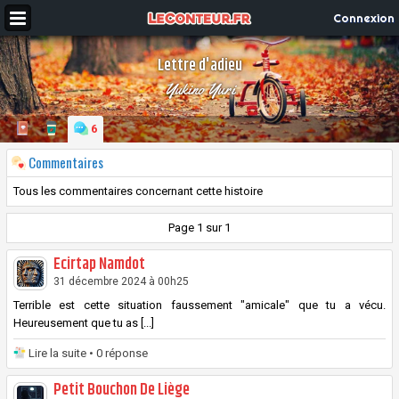
Connexion
Lettre d'adieu
Yukino Yuri
6
Commentaires
Tous les commentaires concernant cette histoire
Page 1 sur 1
Ecirtap Namdot
31 décembre 2024 à 00h25
Terrible est cette situation faussement "amicale" que tu a vécu.
Heureusement que tu as [...]
Lire la suite
• 0 réponse
Petit Bouchon De Liège