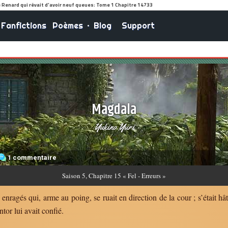
Fanfictions
Poèmes
•
Blog
Support
Magdala
Yukino Yuri
1 commentaire
Saison
5, Chapitre 15 « Fel - Erreurs »
ragés qui, arme au poing, se ruait en direction de la cour ; s’était hâté
or lui avait confié.