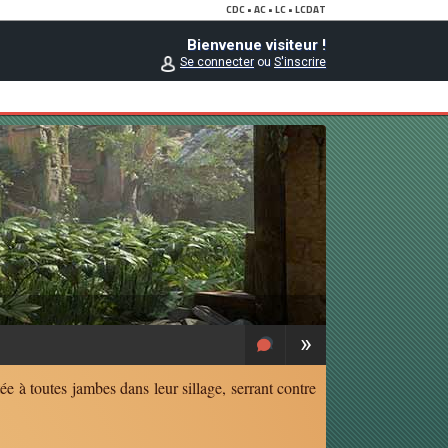
Bienvenue visiteur !
Se connecter
ou
S'inscrire
»
e à toutes jambes dans leur sillage, serrant contre