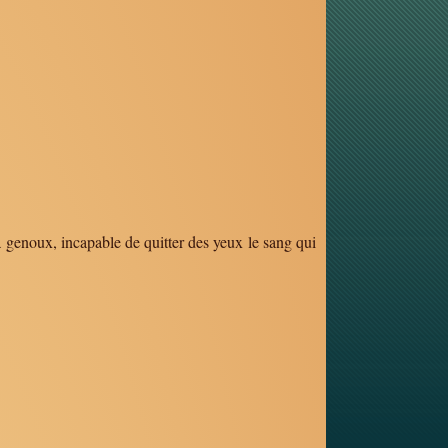
 à genoux, incapable de quitter des yeux le sang qui