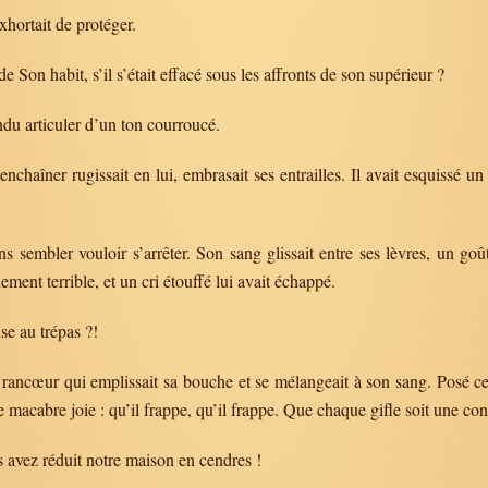
exhortait de protéger.
 Son habit, s’il s’était effacé sous les affronts de son supérieur ?
ndu articuler d’un ton courroucé.
nchaîner rugissait en lui, embrasait ses entrailles. Il avait esquissé un 
s sembler vouloir s’arrêter. Son sang glissait entre ses lèvres, un go
ement terrible, et un cri étouffé lui avait échappé.
e au trépas ?!
é la rancœur qui emplissait sa bouche et se mélangeait à son sang. Posé 
 macabre joie : qu’il frappe, qu’il frappe. Que chaque gifle soit une co
avez réduit notre maison en cendres !