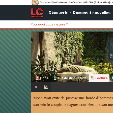
Découvrir
•
Romans & nouvelles
Pourquoi vous inscrire ?
Fiche
Fils de discussion
Lecture
«
Moea avait évité de justesse une horde d’hommes en
son sein le couple de dagues courbées que son ment