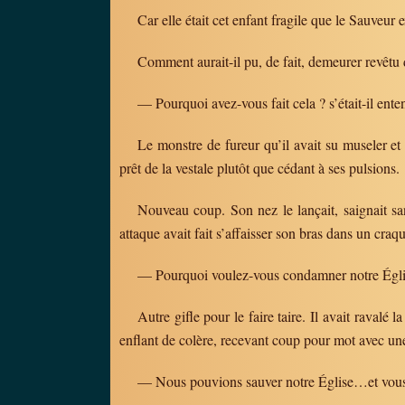
Car elle était cet enfant fragile que le Sauveur 
Comment aurait-il pu, de fait, demeurer revêtu de
— Pourquoi avez-vous fait cela ? s’était-il ente
Le monstre de fureur qu’il avait su museler et e
prêt de la vestale plutôt que cédant à ses pulsions.
Nouveau coup. Son nez le lançait, saignait san
attaque avait fait s’affaisser son bras dans un craqu
— Pourquoi voulez-vous condamner notre Églis
Autre gifle pour le faire taire. Il avait raval
enflant de colère, recevant coup pour mot avec une
— Nous pouvions sauver notre Église…et vous 