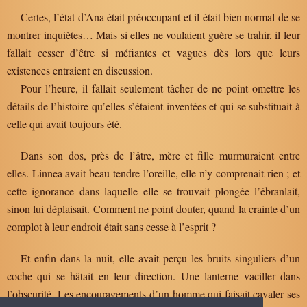
Certes, l’état d’Ana était préoccupant et il était bien normal de se
montrer inquiètes… Mais si elles ne voulaient guère se trahir, il leur
fallait cesser d’être si méfiantes et vagues dès lors que leurs
existences entraient en discussion.
Pour l’heure, il fallait seulement tâcher de ne point omettre les
détails de l’histoire qu’elles s’étaient inventées et qui se substituait à
celle qui avait toujours été.
Dans son dos, près de l’âtre, mère et fille murmuraient entre
elles. Linnea avait beau tendre l’oreille, elle n’y comprenait rien ; et
cette ignorance dans laquelle elle se trouvait plongée l’ébranlait,
sinon lui déplaisait. Comment ne point douter, quand la crainte d’un
complot à leur endroit était sans cesse à l’esprit ?
Et enfin dans la nuit, elle avait perçu les bruits singuliers d’un
coche qui se hâtait en leur direction. Une lanterne vaciller dans
l’obscurité. Les encouragements d’un homme qui faisait cavaler ses