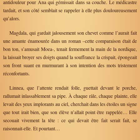
antidouleur pour Ana qui gémissait dans sa couche. Le médicastre
tardait, et son côté semblait se rappeler à elle plus douloureusement
qu’alors.
Magdala, qui gardait jalousement son chevet comme l’aurait fait
une amante énamourée dans un roman –cette comparaison était de
bon ton, s’amusait Moea-, tenait fermement la main de la nordique,
la laissait broyer ses doigts quand la souffrance la crispait, épongeait
son front suant en murmurant à son intention des mots tristement
réconfortants.
Linnea, que l’attente rendait folle, guettait devant le porche,
rallumait inlassablement sa pipe. À chaque râle, chaque plainte, elle
levait des yeux implorants au ciel, cherchait dans les étoiles un signe
que tout irait bien, que son élève n’allait point être rappelée… Elle
secouait vivement la tête : ce qui devait être fait serait fait, se
raisonnait-elle. Et pourtant…