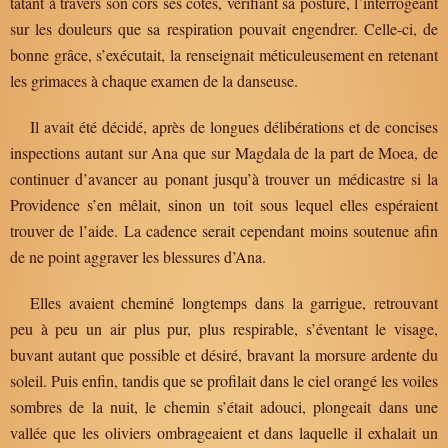
tâtant à travers son cors ses côtes, vérifiant sa posture, l’interrogeant
sur les douleurs que sa respiration pouvait engendrer. Celle-ci, de
bonne grâce, s’exécutait, la renseignait méticuleusement en retenant
les grimaces à chaque examen de la danseuse.
Il avait été décidé, après de longues délibérations et de concises
inspections autant sur Ana que sur Magdala de la part de Moea, de
continuer d’avancer au ponant jusqu’à trouver un médicastre si la
Providence s’en mêlait, sinon un toit sous lequel elles espéraient
trouver de l’aide. La cadence serait cependant moins soutenue afin
de ne point aggraver les blessures d’Ana.
Elles avaient cheminé longtemps dans la garrigue, retrouvant
peu à peu un air plus pur, plus respirable, s’éventant le visage,
buvant autant que possible et désiré, bravant la morsure ardente du
soleil. Puis enfin, tandis que se profilait dans le ciel orangé les voiles
sombres de la nuit, le chemin s’était adouci, plongeait dans une
vallée que les oliviers ombrageaient et dans laquelle il exhalait un