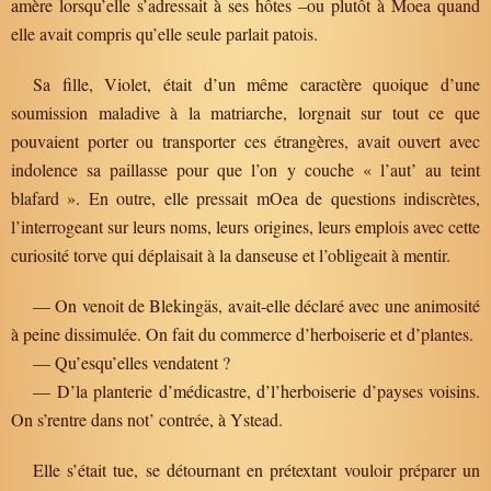
amère lorsqu’elle s’adressait à ses hôtes –ou plutôt à Moea quand
elle avait compris qu’elle seule parlait patois.
Sa fille, Violet, était d’un même caractère quoique d’une
soumission maladive à la matriarche, lorgnait sur tout ce que
pouvaient porter ou transporter ces étrangères, avait ouvert avec
indolence sa paillasse pour que l’on y couche « l’aut’ au teint
blafard ». En outre, elle pressait mOea de questions indiscrètes,
l’interrogeant sur leurs noms, leurs origines, leurs emplois avec cette
curiosité torve qui déplaisait à la danseuse et l’obligeait à mentir.
— On venoit de Blekingäs, avait-elle déclaré avec une animosité
à peine dissimulée. On fait du commerce d’herboiserie et d’plantes.
— Qu’esqu’elles vendatent ?
— D’la planterie d’médicastre, d’l’herboiserie d’payses voisins.
On s’rentre dans not’ contrée, à Ystead.
Elle s’était tue, se détournant en prétextant vouloir préparer un