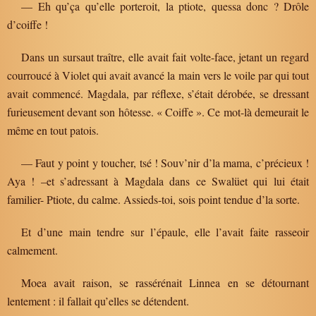
— Eh qu’ça qu’elle porteroit, la ptiote, quessa donc ? Drôle
d’coiffe !
Dans un sursaut traître, elle avait fait volte-face, jetant un regard
courroucé à Violet qui avait avancé la main vers le voile par qui tout
avait commencé. Magdala, par réflexe, s’était dérobée, se dressant
furieusement devant son hôtesse. « Coiffe ». Ce mot-là demeurait le
même en tout patois.
— Faut y point y toucher, tsé ! Souv’nir d’la mama, c’précieux !
Aya ! –et s’adressant à Magdala dans ce Swalüet qui lui était
familier- Ptiote, du calme. Assieds-toi, sois point tendue d’la sorte.
Et d’une main tendre sur l’épaule, elle l’avait faite rasseoir
calmement.
Moea avait raison, se rassérénait Linnea en se détournant
lentement : il fallait qu’elles se détendent.